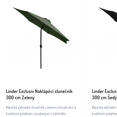
Linder Exclusiv Naklápěcí slunečník
Linder Exclus
300 cm Zelený
300 cm Šedý
Klasický zahradní slunečník s pevnou konstrukcí a
Klasický zahradní
kvalitním potahem, vyrobeným z odolného
kvalitním potahe