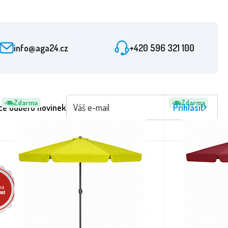
info@aga24.cz
+420 596 321 100
Zdarma
Zdarma
ce odběru novinek
Přihlásit