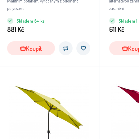
kvalitním potahem, vyrobeným z odolného
alternativou zahra
polyestero
zastínění
Skladem
5+
ks
Skladem
1
881
Kč
611
Kč
Koupit
Koup