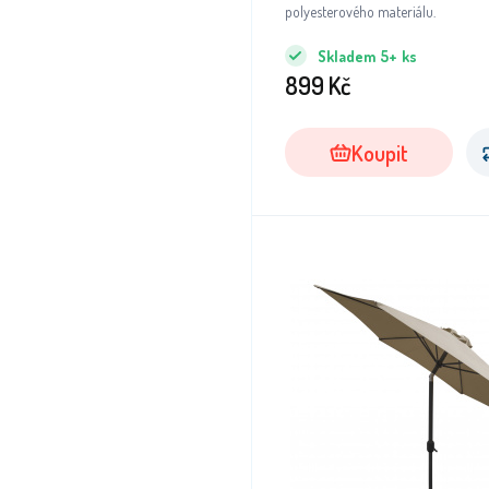
polyesterového materiálu.
Skladem
5+
ks
899
Kč
Koupit