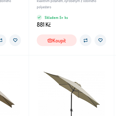
odolného
kvalitním potahem, vyrobeným z odolného
polyestero
Skladem
5+
ks
881
Kč
Koupit