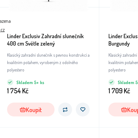
razena
.cz
Linder Exclusiv Zahradní slunečník
Linder Exclu
400 cm Světle zelený
Burgundy
Klasický zahradní slunečník s pevnou konstrukcí a
Klasický zahradní
kvalitním potahem, vyrobeným z odolného
kvalitním potahe
polyestero
polyestero
Skladem
5+
ks
Skladem
5
1 754
Kč
1 709
Kč
Koupit
Koup