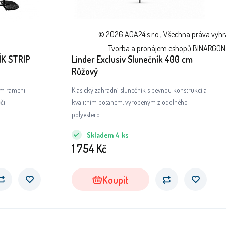
© 2026 AGA24 s.r.o., Všechna práva vyh
Tvorba a pronájem eshopů
BINARGON
ÍK STRIP
Linder Exclusiv Slunečník 400 cm
Růžový
ém rameni
Klasický zahradní slunečník s pevnou konstrukcí a
či
kvalitním potahem, vyrobeným z odolného
polyestero
Skladem
4
ks
1 754
Kč
Koupit