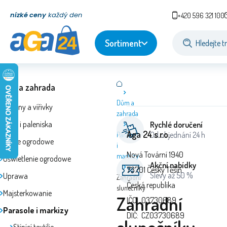
nízké ceny
každý den
+420 596 321 100
Sortiment
Dům a zahrada
Dům a
Bazény a vířivky
zahrada
Grille i paleniska
Rychlé doručení
Aga 24 s.r.o.
Od objednání 24 h
Parasole
Meble ogrodowe
i
Nová Tovární 1940
markizy
Oświetlenie ogrodowe
Akční nabídky
73701 Český Těšín
Slevy až 50 %
Uprawa
Zahradní
Česká republika
slunečníky
Majsterkowanie
Zahradní
IČO: 03730689
Parasole i markizy
DIČ: CZ03730689