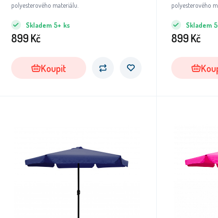
polyesterového materiálu.
polyesterového m
Skladem
5+
ks
Skladem
5
899
Kč
899
Kč
Koupit
Koup