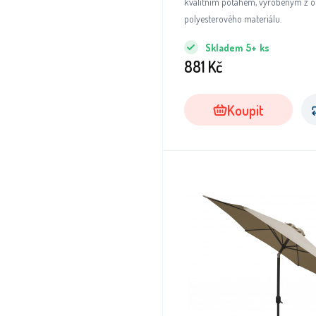
kvalitním potahem, vyrobeným z 
polyesterového materiálu.
Skladem
5+
ks
881
Kč
Koupit