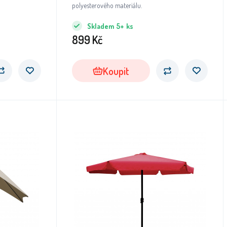
polyesterového materiálu.
Skladem
5+
ks
899
Kč
Koupit