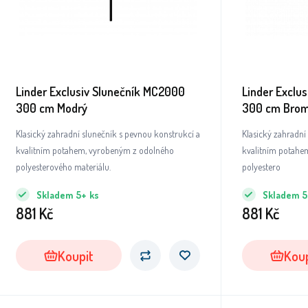
Linder Exclusiv Slunečník MC2000
Linder Exclu
300 cm Modrý
300 cm Bro
Klasický zahradní slunečník s pevnou konstrukcí a
Klasický zahradní
kvalitním potahem, vyrobeným z odolného
kvalitním potahe
polyesterového materiálu.
polyestero
Skladem
5+
ks
Skladem
5
881
Kč
881
Kč
Koupit
Koup