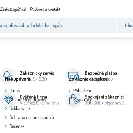
info@aga24.cz
Podpora a kontakt
Hle
Zákaznický servis
Bezpečná platba
Nakupování
Zákaznická sekce
Po-Pá: 9-15:30
je naší prioritou
O nás
Přihlášení
Ověřená firma
Spokojení zákazníci
Obchodní podmínky
Registrace
Více než 10 let na trhu
300 000+ objednávek
Reklamace
Ochrana osobních údajů
Recenze