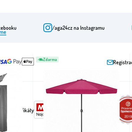
cebooku
/aga24cz
na Instagramu
eme
34
položek
Zdarma
Registra
ění a certifikáty