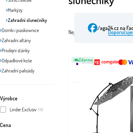
slunečníky
Stínící textilie
Markýzy
Zahradní slunečníky
/aga24.cz
na Fa
Domki i piaskownice
Nejdražší
Nejlevnější
Doporučuj
Zahradní altány
Prodejní stánky
Zdarma
Odpadkové koše
Zahradní palisády
Výrobce
Linder Exclusiv
(33)
Ocen
Cena