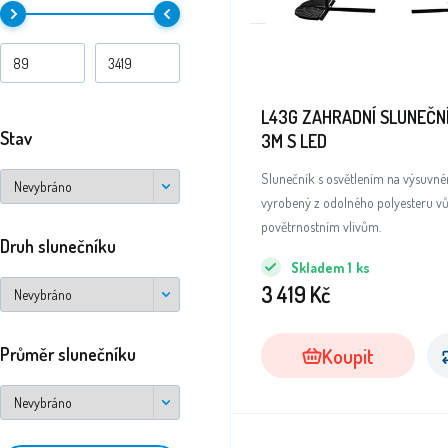
L43G ZAHRADNÍ SLUNEČN
Stav
3M S LED
Slunečník s osvětlením na výsuvn
vyrobený z odolného polyesteru vů
povětrnostním vlivům.
Druh slunečníku
Skladem
1
ks
3 419
Kč
Koupit
Průměr slunečníku