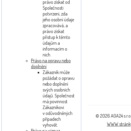
právo získat od
Společnosti
potvrzení, zda
jeho osobní údaje
zpracovává, a
právo získat
přístup k těmto
údajům a
informacím o
nich.
Právo na opravu nebo
doplnění
Zákazník může
požádat o opravu
nebo doplnění
svých osobních
údajů. Společnost
má povinnost
Zákazníkovi
v odůvodněných
© 2026 AGA24 s.r.o
případech
WWW stránk
vyhovět.
Právo na výmaz