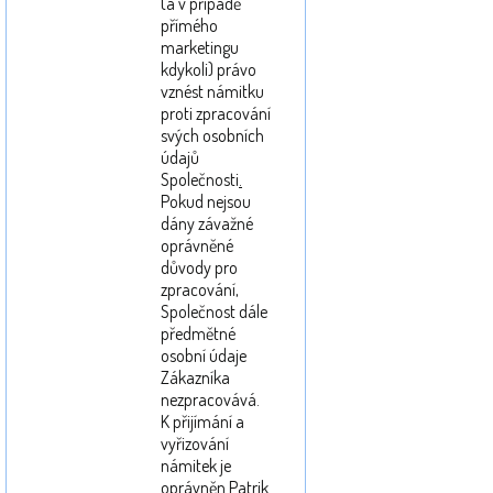
(a v případě
přímého
marketingu
kdykoli) právo
vznést námitku
proti zpracování
svých osobních
údajů
Společnosti
.
Pokud nejsou
dány závažné
oprávněné
důvody pro
zpracování,
Společnost dále
předmětné
osobní údaje
Zákazníka
nezpracovává.
K přijímání a
vyřizování
námitek je
oprávněn Patrik