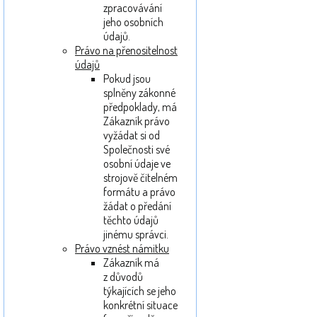
zpracovávání
jeho osobních
údajů.
Právo na přenositelnost
údajů
Pokud jsou
splněny zákonné
předpoklady, má
Zákazník právo
vyžádat si od
Společnosti své
osobní údaje ve
strojově čitelném
formátu a právo
žádat o předání
těchto údajů
jinému správci.
Právo vznést námitku
Zákazník má
z důvodů
týkajících se jeho
konkrétní situace