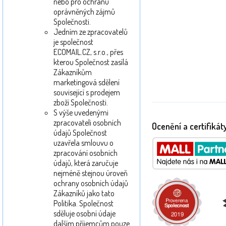
nebo pro ochranu
oprávněných zájmů
Společnosti.
Jedním ze zpracovatelů
je společnost
ECOMAIL.CZ, s.r.o., přes
kterou Společnost zasílá
Zákazníkům
marketingová sdělení
související s prodejem
zboží Společnosti.
S výše uvedenými
zpracovateli osobních
Ocenění a certifikát
údajů Společnost
uzavřela smlouvu o
zpracování osobních
údajů, která zaručuje
nejméně stejnou úroveň
ochrany osobních údajů
Zákazníků jako tato
Politika. Společnost
sděluje osobní údaje
dalším příjemcům pouze