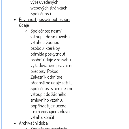
výše uvedených
webových stránkách
Společnosti.
Povinnost poskytnout osobní
údaje
Společnost nesmí
vstoupit do smluvního
vztahu s žádnou
osobou, která by
odmítla poskytnout
osobní údaje v rozsahu
vyžadovaném právními
předpisy. Pokud
Zákazník odmítne
předmětné údaje sdělit,
Společnost s ním nesmí
vstoupit do žádného
smluvního vztahu,
popřípadě je nucena
s ním existující smluvní
vztah ukončit.
Archivační doba
Společnost archivuje