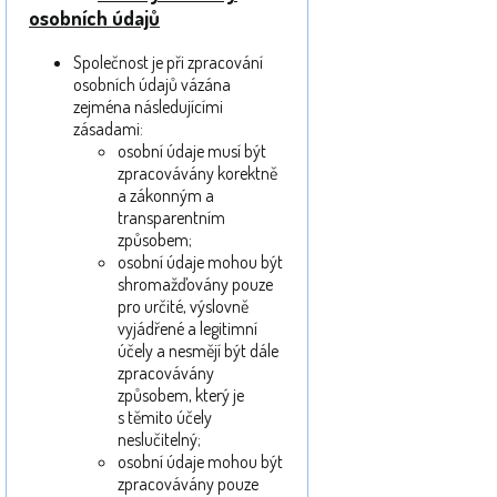
osobních údajů
Společnost je při zpracování
osobních údajů vázána
zejména následujícími
zásadami:
osobní údaje musí být
zpracovávány korektně
a zákonným a
transparentním
způsobem;
osobní údaje mohou být
shromažďovány pouze
pro určité, výslovně
vyjádřené a legitimní
účely a nesmějí být dále
zpracovávány
způsobem, který je
s těmito účely
neslučitelný;
osobní údaje mohou být
zpracovávány pouze