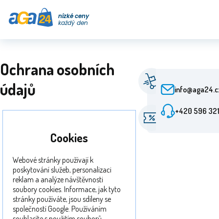
nízké ceny
každý den
Ochrana osobních
Rychlé doručen
údajů
Od objednání 24
info@aga24.c
+420 596 321
Akční nabídky
Slevy až 50 %
Cookies
Webové stránky používají k
poskytování služeb, personalizaci
reklam a analýze návštěvnosti
soubory cookies. Informace, jak tyto
stránky používáte, jsou sdíleny se
společností Google. Používáním
souhlasíte s použitím souborů