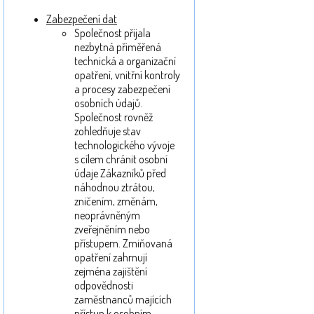
Zabezpečení dat
Společnost přijala
nezbytná přiměřená
technická a organizační
opatření, vnitřní kontroly
a procesy zabezpečení
osobních údajů.
Společnost rovněž
zohledňuje stav
technologického vývoje
s cílem chránit osobní
údaje Zákazníků před
náhodnou ztrátou,
zničením, změnám,
neoprávněným
zveřejněním nebo
přístupem. Zmiňovaná
opatření zahrnují
zejména zajištění
odpovědnosti
zaměstnanců majících
přístup k osobním