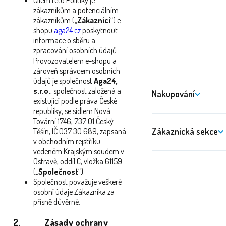
Cílem této Politiky je
zákazníkům a potenciálním
zákazníkům („
Zákazníci
“) e-
shopu
aga24.cz
poskytnout
informace o sběru a
zpracování osobních údajů.
Provozovatelem e-shopu a
zároveň správcem osobních
údajů je společnost
Aga24,
s.r.o.
, společnost založená a
Nakupování
existující podle práva České
republiky, se sídlem Nová
Tovární 1746, 737 01 Český
Zákaznická sekce
Těšín, IČ 037 30 689, zapsaná
v obchodním rejstříku
vedeném Krajským soudem v
Ostravě, oddíl C, vložka 61159
(„
Společnost
“).
Společnost považuje veškeré
osobní údaje Zákazníka za
přísně důvěrné.
2.
Zásady ochrany