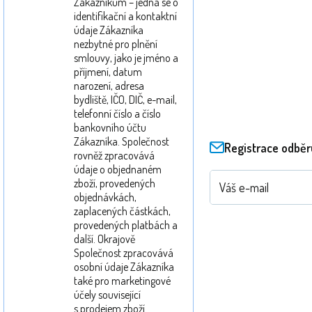
Zákazníkům – jedná se o
identifikační a kontaktní
údaje Zákazníka
nezbytné pro plnění
smlouvy, jako je jméno a
příjmení, datum
narození, adresa
bydliště, IČO, DIČ, e-mail,
telefonní číslo a číslo
bankovního účtu
Zákazníka. Společnost
Registrace odběr
rovněž zpracovává
údaje o objednaném
zboží, provedených
objednávkách,
zaplacených částkách,
provedených platbách a
další. Okrajově
Společnost zpracovává
osobní údaje Zákazníka
také pro marketingové
účely související
s prodejem zboží