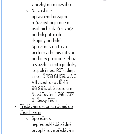
v nezbytném rozsahu.
Na základě
oprávněného zájmu
může být příjemcem
osobních údajů rovněž
podnik patřící do
skupiny podniků
Společnosti, a to za
účelem administrativní
podpory při prodeji zboží
a služeb. Těmito podniky
je společnost RCTrading,
s.r.o., IČ 258 81 159, a A G
A II., spol. s r.o., IČ 451
96 998, obě se sídlem
Nová Tovární 1746, 737
01 Český Těšín.
Předávání osobních údajů do
třetích zemí
Společnost
nepředpokládá žádné
prvoplánové předávání