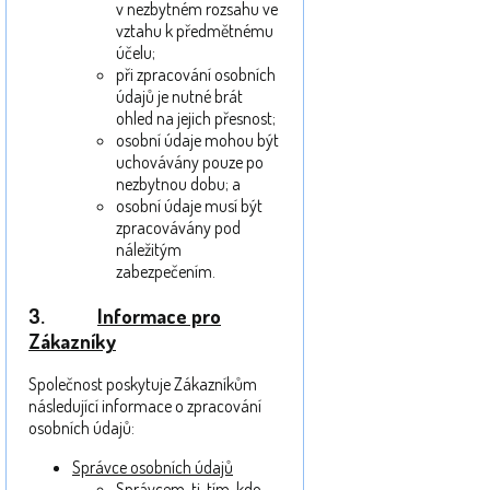
v nezbytném rozsahu ve
vztahu k předmětnému
účelu;
při zpracování osobních
údajů je nutné brát
ohled na jejich přesnost;
osobní údaje mohou být
uchovávány pouze po
nezbytnou dobu; a
osobní údaje musí být
zpracovávány pod
náležitým
zabezpečením.
3.
Informace pro
Zákazníky
Společnost poskytuje Zákazníkům
následující informace o zpracování
osobních údajů:
Správce osobních údajů
Správcem, tj. tím, kdo