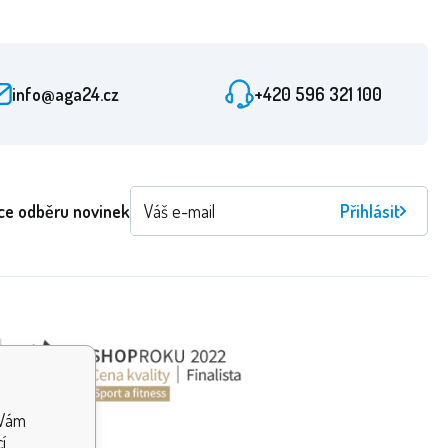
info@aga24.cz
+420 596 321 100
ce odběru novinek
Přihlásit
 Vám
í