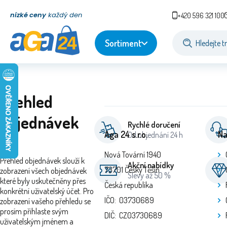
nízké ceny
každý den
+420 596 321 100
Sortiment
Přehled
objednávek
Rychlé doručení
Aga 24 s.r.o.
Na
Od objednání 24 h
Nová Tovární 1940
Přehled objednávek slouží k
Akční nabídky
73701 Český Těšín
zobrazení všech objednávek
Slevy až 50 %
které byly uskutečněny přes
Česká republika
konkrétní uživatelský účet. Pro
IČO: 03730689
zobrazení vašeho přehledu se
prosím přihlaste svým
DIČ: CZ03730689
uživatelským jménem a