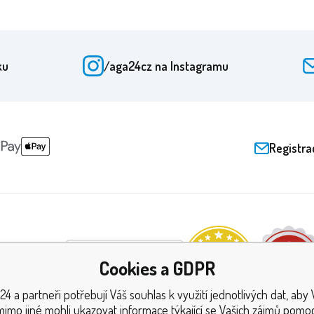
ku
/aga24cz
na Instagramu
Registra
a certifikáty
Cookies a GDPR
24 a partneři potřebují Váš souhlas k využití jednotlivých dat, aby
mimo jiné mohli ukazovat informace týkající se Vašich zájmů pomoc