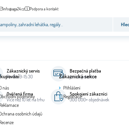
info@aga24.cz
Podpora a kontakt
Hle
Zákaznický servis
Bezpečná platba
kupování
Zákaznická sekce
Po-Pá: 9-15:30
je naší prioritou
O nás
Přihlášení
Ověřená firma
Spokojení zákazníci
Obchodní podmínky
Registrace
Více než 10 let na trhu
300 000+ objednávek
Reklamace
Ochrana osobních údajů
Recenze