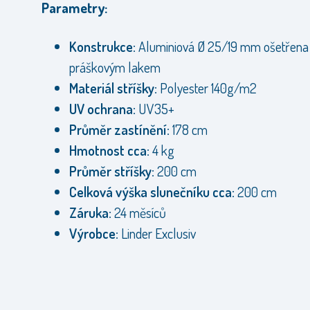
Parametry:
Konstrukce:
Aluminiová Ø 25/19 mm ošetřena
práškovým lakem
Materiál stříšky:
Polyester 140g/m2
UV ochrana:
UV35+
Průměr zastínění:
178 cm
Hmotnost cca:
4 kg
Průměr stříšky:
200 cm
Celková výška slunečníku cca:
200 cm
Záruka:
24 měsíců
Výrobce:
Linder Exclusiv