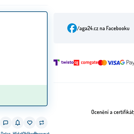
/aga24.cz
na Facebooku
Ocenění a certifikát
Dotaz
Hlídat
Oblíbený
Porovnat