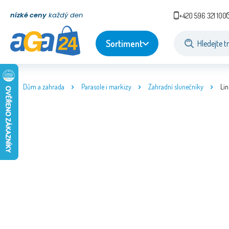
nízké ceny
každý den
+420 596 321 100
Sortiment
Dům a zahrada
Parasole i markizy
Zahradní slunečníky
Li