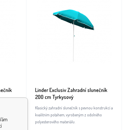
nečník
Linder Exclusiv Zahradní slunečník
200 cm Tyrkysový
onstrukcí a
Klasický zahradní slunečník s pevnou konstrukcí a
ného
kvalitním potahem, vyrobeným z odolného
 Vám
polyesterového materiálu.
í