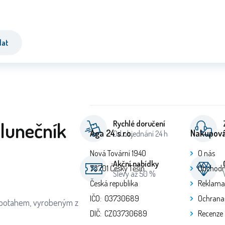
dat
slunečník
Rychlé doručení
Aga 24 s.r.o.
Nakupová
Od objednání 24 h
Nová Tovární 1940
O nás
Akční nabídky
73701 Český Těšín
Obchodn
Slevy až 50 %
Česká republika
Reklama
IČO: 03730689
Ochrana
ím potahem, vyrobeným z
DIČ: CZ03730689
Recenze