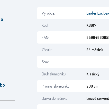
Výrobce:
Linder Exclusi
 a
Kód:
K8617
EAN:
8596406065
Záruka:
24 měsíců
Stav:
Druh slunečníku:
Klasický
ebo
Průměr slunečníku:
200 cm
Barva slunečníku:
tmavě červen