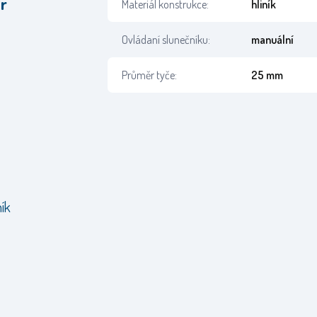
er
Materiál konstrukce:
hliník
Ovládaní slunečníku:
manuální
Průměr tyče:
25 mm
ník