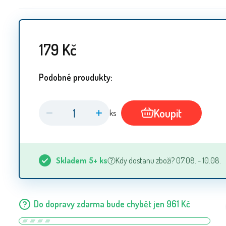
179
Kč
Podobné proudukty:
Koupit
ks
Skladem
5+
ks
Kdy dostanu zboží? 07.08. - 10.08.
Do dopravy zdarma bude chybět jen
961
Kč