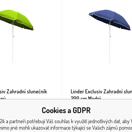
siv Zahradní slunečník
Linder Exclusiv Zahradní slu
ený
200 cm Modrý
Cookies a GDPR
í slunečník s pevnou konstrukcí a
Klasický zahradní slunečník s pevnou k
em, vyrobeným z odolného
kvalitním potahem, vyrobeným z odol
24 a partneři potřebují Váš souhlas k využití jednotlivých dat, aby
materiálu.
polyesterového materiálu.
mimo jiné mohli ukazovat informace týkající se Vašich zájmů pomoc