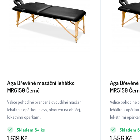
Aga Dřevěné masážní lehátko
Aga Dřevěné 
MR6150 Černé
MR5150 Čern
Velice pohodlné přenosné dvoudílné masážní
Velice pohodlné 
lehátko s opěrkou hlavy, otvorem na obličej,
lehátko s opěrkou
loketními opěrkami.
loketními opěrka
Skladem
5+
ks
Skladem
5
1 619
Kč
1 556
Kč