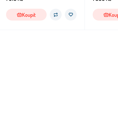
Koupit
Koup