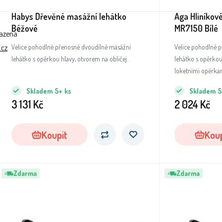
Habys Dřevěné masážní lehátko
Aga Hliníkov
Béžové
MR7150 Bílé
razena
.cz
Velice pohodlné přenosné dvoudílné masážní
Velice pohodlné 
lehátko s opěrkou hlavy, otvorem na obličej.
lehátko s opěrkou
loketními opěrka
Skladem
5+
ks
Skladem
5
3 131
Kč
2 024
Kč
Koupit
Koup
Zdarma
Zdarma