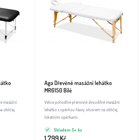
hátko
Aga Dřevěné masážní lehátko
MR6150 Bílé
né masážní
Velice pohodlné přenosné dvoudílné masážní
 obličej,
lehátko s opěrkou hlavy, otvorem na obličej,
loketními opěrkami.
Skladem
5+
ks
1 799
Kč