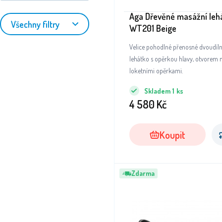
Aga Dřevěné masážní leh
Všechny filtry
WT201 Beige
Velice pohodlné přenosné dvoudíl
lehátko s opěrkou hlavy, otvorem na
loketními opěrkami.
Skladem
1
ks
4 580
Kč
Koupit
Zdarma