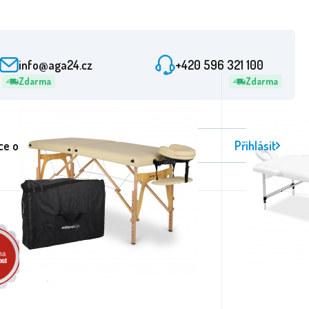
info@aga24.cz
+420 596 321 100
Zdarma
Zdarma
ce odběru novinek
Přihlásit