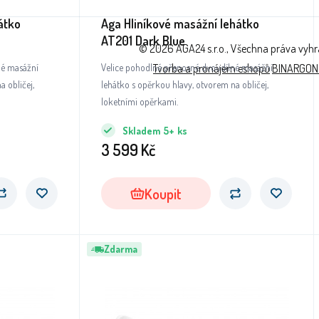
átko
Aga Hliníkové masážní lehátko
AT201 Dark Blue
© 2026 AGA24 s.r.o., Všechna práva vyh
né masážní
Velice pohodlné přenosné dvoudílné masážní
Tvorba a pronájem eshopů
BINARGON
 obličej,
lehátko s opěrkou hlavy, otvorem na obličej,
loketními opěrkami.
Skladem
5+
ks
3 599
Kč
Koupit
Zdarma