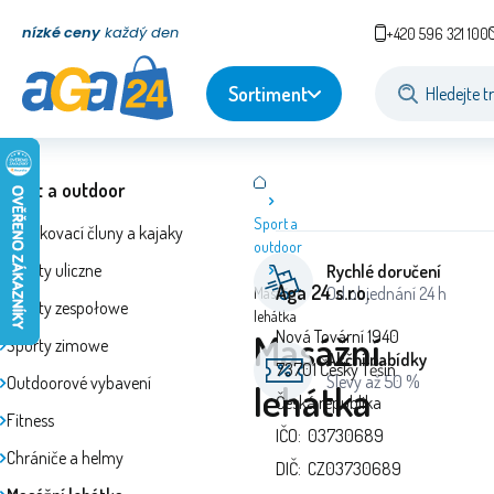
nízké ceny
každý den
+420 596 321 100
Sortiment
Sport a outdoor
Sport a
Nafukovací čluny a kajaky
outdoor
Sporty uliczne
Rychlé doručení
Aga 24 s.r.o.
Od objednání 24 h
Masážní
Sporty zespołowe
lehátka
Masážní
Nová Tovární 1940
Sporty zimowe
Akční nabídky
73701 Český Těšín
Slevy až 50 %
Outdoorové vybavení
lehátka
Česká republika
Fitness
IČO: 03730689
Chrániče a helmy
DIČ: CZ03730689