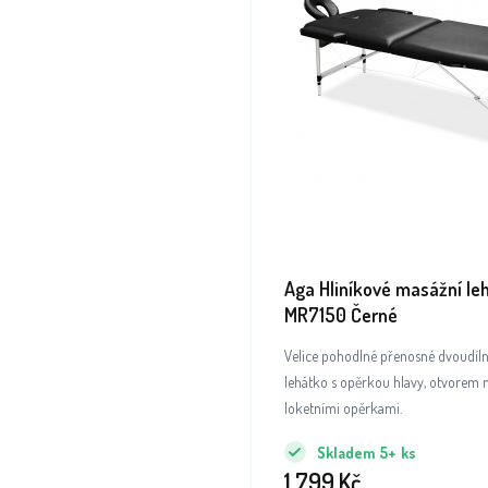
Aga Hliníkové masážní le
MR7150 Černé
Velice pohodlné přenosné dvoudíl
lehátko s opěrkou hlavy, otvorem na
loketními opěrkami.
Skladem
5+
ks
1 799
Kč