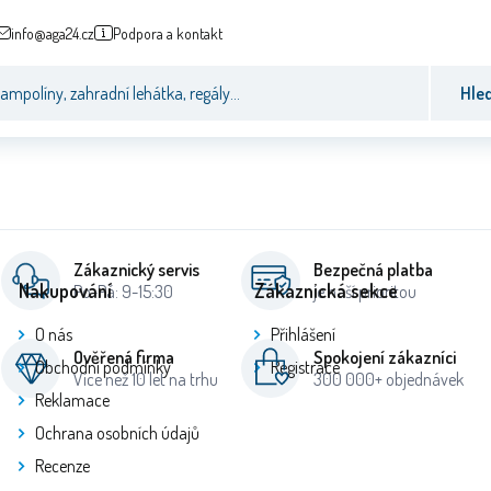
info@aga24.cz
Podpora a kontakt
Hle
Zákaznický servis
Bezpečná platba
Nakupování
Zákaznická sekce
Po-Pá: 9-15:30
je naší prioritou
O nás
Přihlášení
Ověřená firma
Spokojení zákazníci
Obchodní podmínky
Registrace
Více než 10 let na trhu
300 000+ objednávek
Reklamace
Ochrana osobních údajů
Recenze