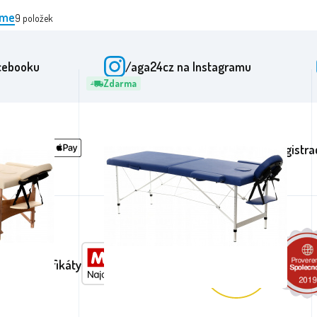
eme
9
položek
cebooku
/aga24cz
na Instagramu
Zdarma
Registra
ění a certifikáty