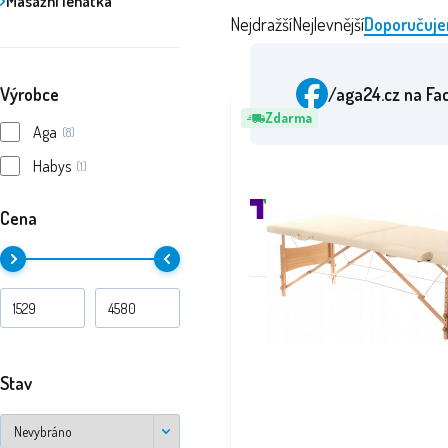
Masážní lehátka
Nejdražší
Nejlevnější
Doporučuj
Výrobce
/aga24.cz
na Fa
Zdarma
Aga
(8)
Habys
(1)
Cena
Ocen
Stav