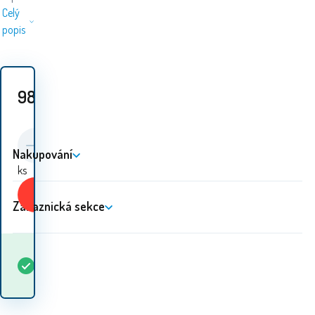
Celý
popis
989
Kč
Nakupování
ks
Koupit
Zákaznická sekce
Kdy dostanu
Skladem
5+
ks
zboží? 07.08. - 10.08.