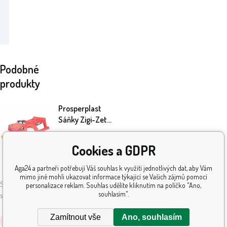
Podobné
produkty
Prosperplast
Sáňky Zigi-Zet
Červené
989
Kč
Cookies a GDPR
Aga24 a partneři potřebují Váš souhlas k využití jednotlivých dat, aby Vám
Skladem
5+
ks
mimo jiné mohli ukazovat informace týkající se Vašich zájmů pomocí
Sáňky Prosperplast umožní dětem užít si
personalizace reklam. Souhlas udělíte kliknutím na políčko "Ano,
souhlasím".
sněhové radovánky naplno.
Zamítnout vše
Ano, souhlasím
Koupit