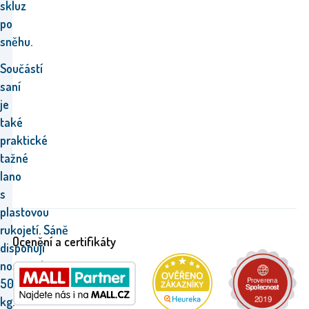
skluz
po
sněhu.
Součástí
saní
je
také
praktické
tažné
lano
s
plastovou
rukojetí. Sáně
Ocenění a certifikáty
disponují
nosností
50
kg.