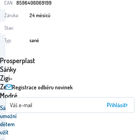
EAN:
8596406069199
Záruka:
24 měsíců
Stav:
Typ:
saně
Prosperplast
Sáňky
Zigi-
Zet
Registrace odběru novinek
Modré
Přihlásit
Sáňky
Prosperplast
umožní
dětem
užít