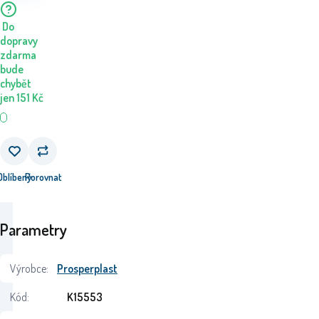
Do
dopravy
zdarma
bude
chybět
jen
151
Kč
Oblíbený
Porovnat
Parametry
Výrobce:
Prosperplast
Kód:
K15553