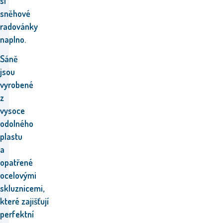
si
sněhové
radovánky
naplno.
Sáně
jsou
vyrobené
z
vysoce
odolného
plastu
a
opatřené
ocelovými
skluznicemi,
které zajišťují
perfektní