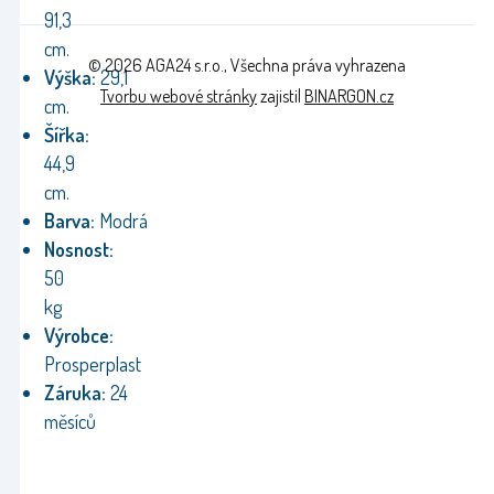
91,3
cm.
© 2026 AGA24 s.r.o., Všechna práva vyhrazena
Výška:
29,1
Tvorbu webové stránky
zajistil
BINARGON.cz
cm.
Šířka:
44,9
cm.
Barva:
Modrá
Nosnost:
50
kg
Výrobce:
Prosperplast
Záruka:
24
měsíců