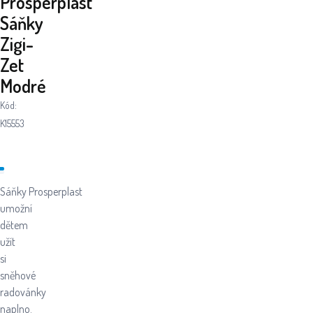
Prosperplast
Sáňky
Zigi-
Zet
Modré
Kód:
K15553
Sáňky Prosperplast
umožní
dětem
užít
si
sněhové
radovánky
naplno.