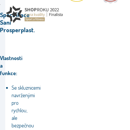
Specifikace
Saní
Prosperplast.
Vlastnosti
a
funkce:
Se
skluznicemi
navrženými
pro
rychlou,
ale
bezpečnou