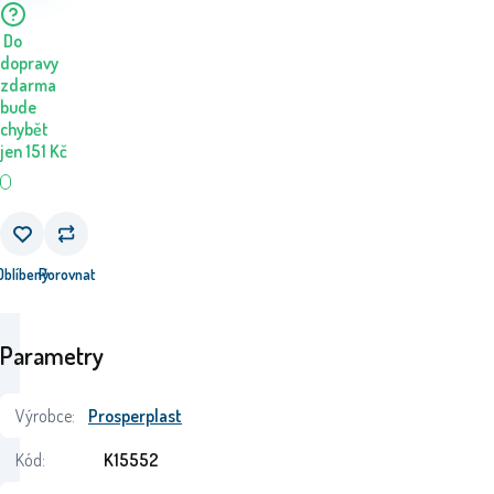
Do
dopravy
zdarma
bude
chybět
jen
151
Kč
Oblíbený
Porovnat
Parametry
Výrobce:
Prosperplast
Kód:
K15552