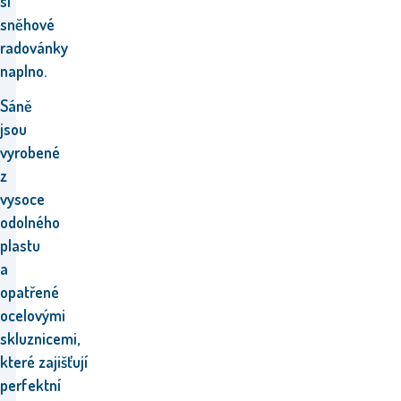
si
sněhové
radovánky
naplno.
Sáně
jsou
vyrobené
z
vysoce
odolného
plastu
a
opatřené
ocelovými
skluznicemi,
které zajišťují
perfektní