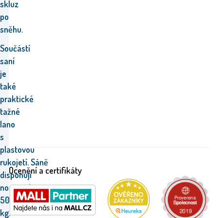
skluz
po
sněhu.
Součástí
saní
je
také
praktické
tažné
lano
s
plastovou
rukojetí. Sáně
Ocenění a certifikáty
disponují
nosností
50
kg.