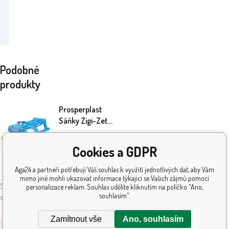
Podobné
produkty
Prosperplast
Sáňky Zigi-Zet
Modré
989
Kč
Cookies a GDPR
Aga24 a partneři potřebují Váš souhlas k využití jednotlivých dat, aby Vám
Skladem
5+
ks
mimo jiné mohli ukazovat informace týkající se Vašich zájmů pomocí
Sáňky Prosperplast umožní dětem užít si
personalizace reklam. Souhlas udělíte kliknutím na políčko "Ano,
souhlasím".
sněhové radovánky naplno.
Zamítnout vše
Ano, souhlasím
Koupit