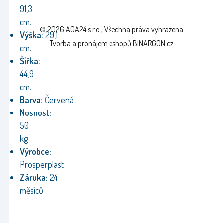
91,3
cm.
© 2026 AGA24 s.r.o., Všechna práva vyhrazena
Výška:
29,1
Tvorba a pronájem eshopů
BINARGON.cz
cm.
Šířka:
44,9
cm.
Barva:
Červená
Nosnost:
50
kg
Výrobce:
Prosperplast
Záruka:
24
měsíců