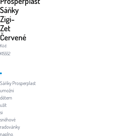
Prosperplast
Sáňky
Zigi-
Zet
Červené
Kód:
K15552
Sáňky Prosperplast
umožní
dětem
užít
si
sněhové
radovánky
naplno.