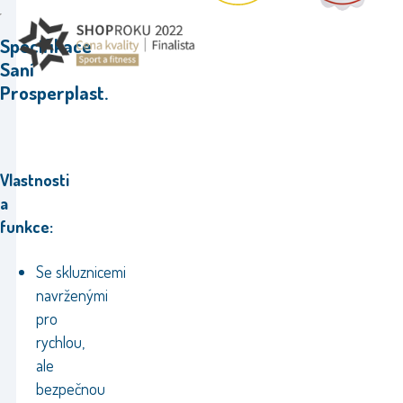
Specifikace
Saní
Prosperplast.
Vlastnosti
a
funkce:
Se
skluznicemi
navrženými
pro
rychlou,
ale
bezpečnou