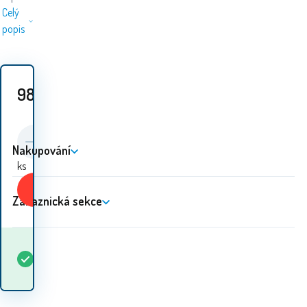
Celý
popis
989
Kč
Nakupování
ks
Koupit
Zákaznická sekce
Kdy dostanu
Skladem
5+
ks
zboží? 10.08. - 11.08.