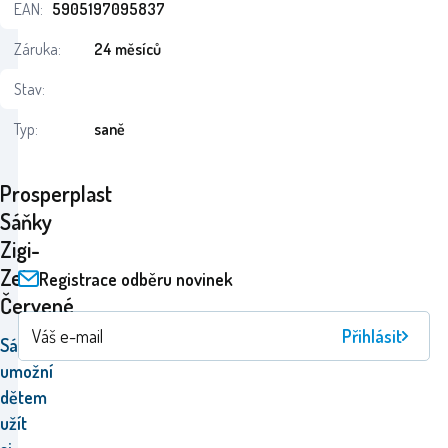
EAN:
5905197095837
Záruka:
24 měsíců
Stav:
Typ:
saně
Prosperplast
Sáňky
Zigi-
Zet
Registrace odběru novinek
Červené
Přihlásit
Sáňky
Prosperplast
umožní
dětem
užít