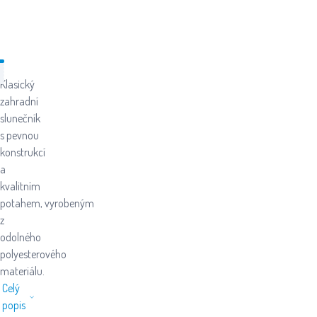
Klasický
zahradní
slunečník
s pevnou
konstrukcí
a
kvalitním
potahem, vyrobeným
z
odolného
polyesterového
materiálu.
Celý
popis