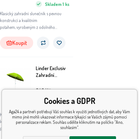
Skladem
1
ks
Klasický zahradní slunečník s pevnou
konstrukcí a kvalitním
potahem, vyrobeným z odolného
polyesterového materiálu.
Koupit
Linder Exclusiv
Zahradní
slunečník 200 cm
Zelený
242
Kč
Cookies a GDPR
Skladem
5+
ks
Aga24 a partneři potřebují Váš souhlas k využití jednotlivých dat, aby Vám
Klasický zahradní slunečník s pevnou
mimo jiné mohli ukazovat informace týkající se Vašich zájmů pomocí
konstrukcí a kvalitním
personalizace reklam. Souhlas udělíte kliknutím na políčko "Ano,
souhlasím".
potahem, vyrobeným z odolného
polyesterového materiálu.