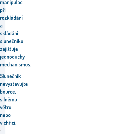
manipulaci
při
rozkládání
a
skládání
slunečníku
zajišťuje
jednoduchý
mechanismus.
Slunečník
nevystavujte
bouřce,
silnému
větru
nebo
vichřici.