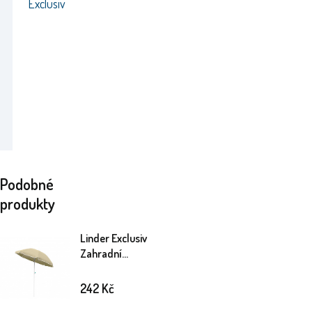
Exclusiv
Podobné
produkty
Linder Exclusiv
Zahradní
slunečník 200 cm
Béžový
242
Kč