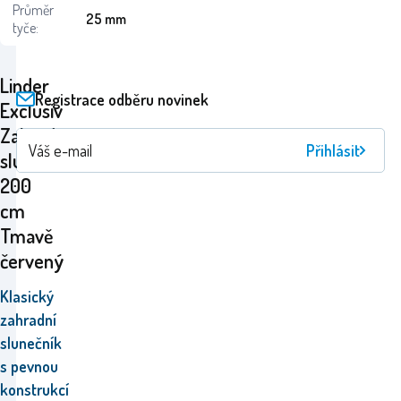
Průměr
25 mm
tyče:
Linder
Registrace odběru novinek
Exclusiv
Zahradní
Přihlásit
slunečník
200
cm
Tmavě
červený
Klasický
zahradní
slunečník
s
pevnou
konstrukcí