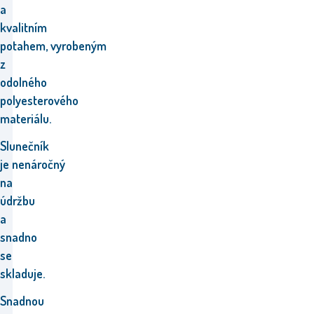
a
kvalitním
potahem,
vyrobeným
z
odolného
polyesterového
materiálu.
Slunečník
je
nenáročný
na
údržbu
a
snadno
se
skladuje.
Snadnou