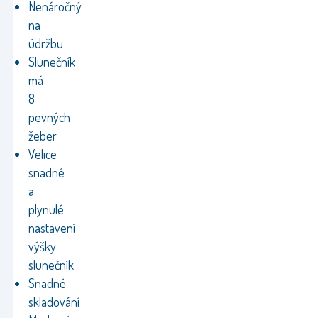
Nenáročný
na
údržbu
Slunečník
má
8
pevných
žeber
Velice
snadné
a
plynulé
nastavení
výšky
slunečník
Snadné
skladování