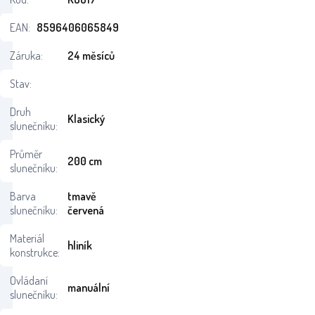
EAN:
8596406065849
Záruka:
24 měsíců
Stav:
Druh
Klasický
slunečníku:
Průměr
200 cm
slunečníku:
Barva
tmavě
slunečníku:
červená
Materiál
hliník
konstrukce:
Ovládaní
manuální
slunečníku: