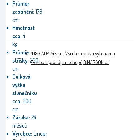
Průměr
zastínění:
178
cm
Hmotnost
cca:
4
kg
Průměr
© 2026 AGA24 s.r.o., Všechna práva vyhrazena
stříšky:
200
Tvorba a pronájem eshopů
BINARGON.cz
cm
Celková
výška
slunečníku
cca:
200
cm
Záruka:
24
měsíců
Výrobce:
Linder