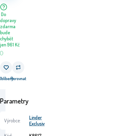
Do
dopravy
zdarma
bude
chybět
jen
961
Kč
Oblíbený
Porovnat
Parametry
Linder
Výrobce:
Exclusiv
Kód:
K8617