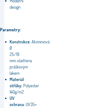
Moderní
design
Parametry:
Konstrukce:
Aluminiová
Ø
25/19
mm ošetřena
práškovým
lakem
Materiál
stříšky:
Polyester
140g/m2
UV
ochrana:
UV35+