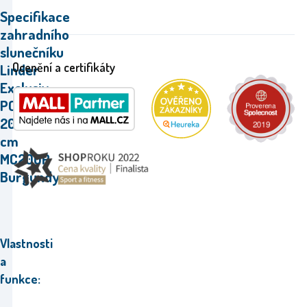
Specifikace
zahradního
slunečníku
Ocenění a certifikáty
Linder
Exclusiv
POLYESTER
200
cm
MC200P
Burgundy.
Vlastnosti
a
funkce: