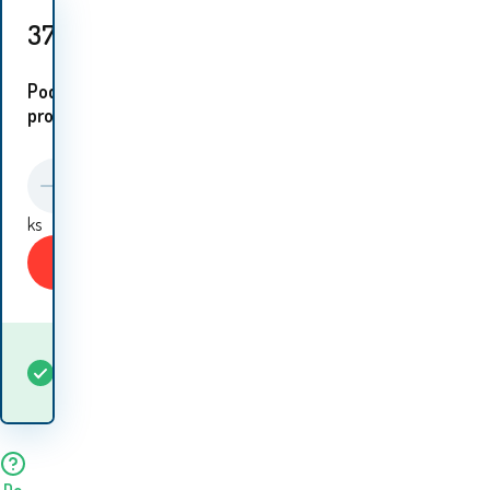
377
Kč
Podobné
proudukty:
ks
Koupit
Kdy dostanu
Skladem
5+
ks
zboží? 10.08. - 11.08.