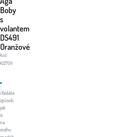
Aga
Boby
s
volantem
DS491
Oranžové
Kód:
K22709
Hledáte
způsob,
jak
si
na
sněhu