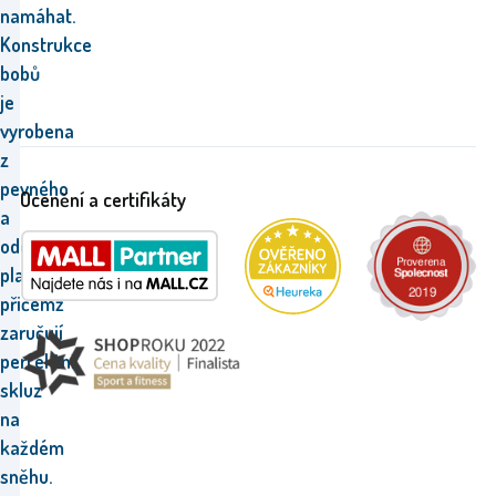
namáhat.
Konstrukce
bobů
je
vyrobena
z
pevného
Ocenění a certifikáty
a
odolného
plastu,
přičemž
zaručují
perfektní
skluz
na
každém
sněhu.