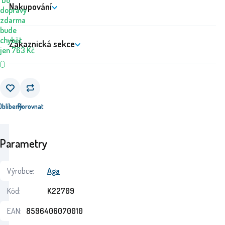
Do
Nakupování
dopravy
zdarma
bude
chybět
Zákaznická sekce
jen
763
Kč
Oblíbený
Porovnat
Parametry
Výrobce:
Aga
Kód:
K22709
EAN:
8596406070010