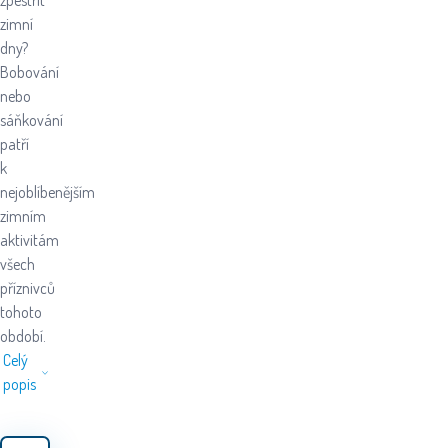
zpestřit
zimní
dny?
Bobování
nebo
sáňkování
patří
k
nejoblíbenějším
zimním
aktivitám
všech
příznivců
tohoto
období.
Celý
popis