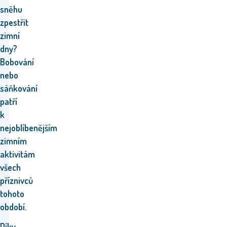
sněhu
zpestřit
zimní
dny?
Bobování
nebo
sáňkování
patří
k
nejoblíbenějším
zimním
aktivitám
všech
příznivců
tohoto
období.
Díky