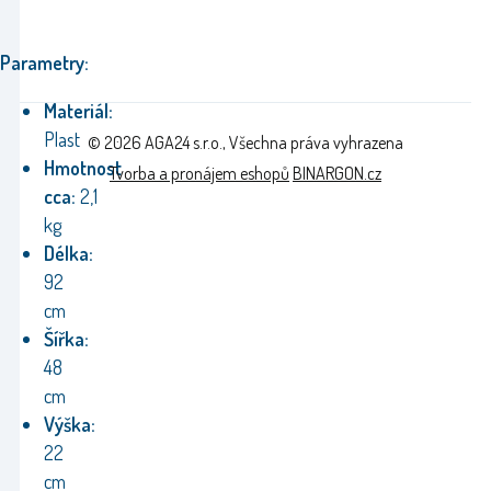
Parametry:
Materiál:
Plast
© 2026 AGA24 s.r.o., Všechna práva vyhrazena
Hmotnost
Tvorba a pronájem eshopů
BINARGON.cz
cca:
2,1
kg
Délka:
92
cm
Šířka:
48
cm
Výška:
22
cm