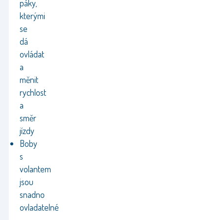
páky,
kterými
se
dá
ovládat
a
měnit
rychlost
a
směr
jízdy
Boby
s
volantem
jsou
snadno
ovladatelné