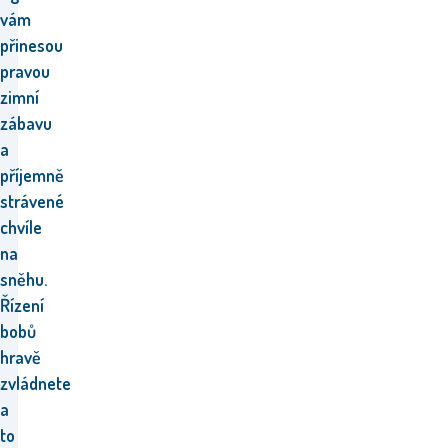
vám
přinesou
pravou
zimní
zábavu
a
příjemně
strávené
chvíle
na
sněhu.
Řízení
bobů
hravě
zvládnete
a
to