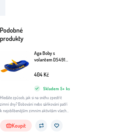
Podobné
produkty
Aga Boby s
volantem DS491
Modré
404
Kč
Skladem
5+
ks
Hledáte způsob, jak si na sněhu zpestřit
zimní dny? Bobování nebo sáňkování patří
k nejoblíbenějším zimním aktivitám všech
příznivců tohoto období.
Koupit