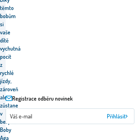
těmto
bobům
si
vaše
dítě
vychutná
pocit
z
rychlé
jízdy,
zároveň
ale
Registrace odběru novinek
zůstane
v
Přihlásit
bezpečí.
Boby
Aga