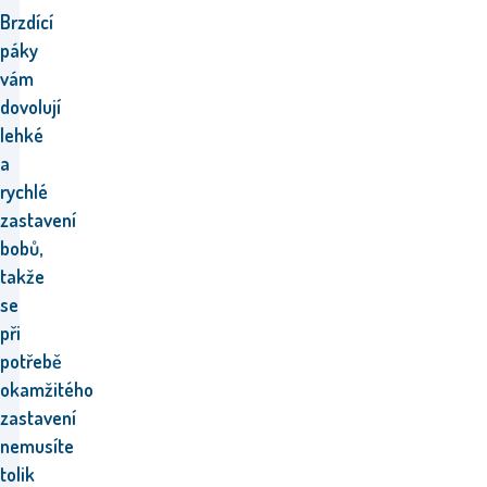
Brzdící
páky
vám
dovolují
lehké
a
rychlé
zastavení
bobů,
takže
se
při
potřebě
okamžitého
zastavení
nemusíte
tolik