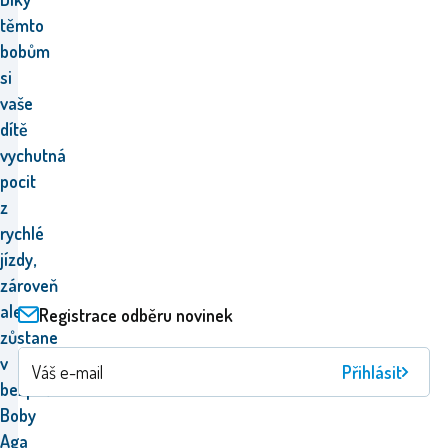
těmto
bobům
si
vaše
dítě
vychutná
pocit
z
rychlé
jízdy,
zároveň
ale
Registrace odběru novinek
zůstane
v
Přihlásit
bezpečí.
Boby
Aga