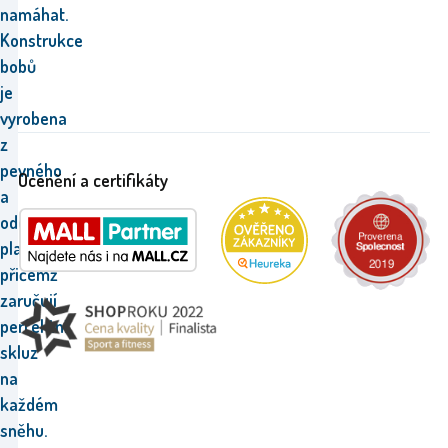
namáhat.
Konstrukce
bobů
je
vyrobena
z
pevného
Ocenění a certifikáty
a
odolného
plastu,
přičemž
zaručují
perfektní
skluz
na
každém
sněhu.