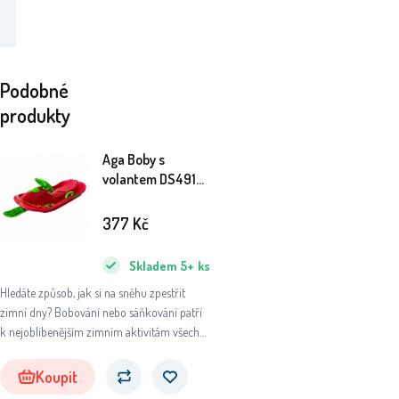
Podobné
produkty
Aga Boby s
volantem DS491
Červené
377
Kč
Skladem
5+
ks
Hledáte způsob, jak si na sněhu zpestřit
zimní dny? Bobování nebo sáňkování patří
k nejoblíbenějším zimním aktivitám všech
příznivců tohoto období.
Koupit