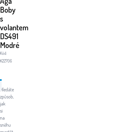
Aga
Boby
s
volantem
DS491
Modré
Kód:
K22706
Hledáte
způsob,
jak
si
na
sněhu