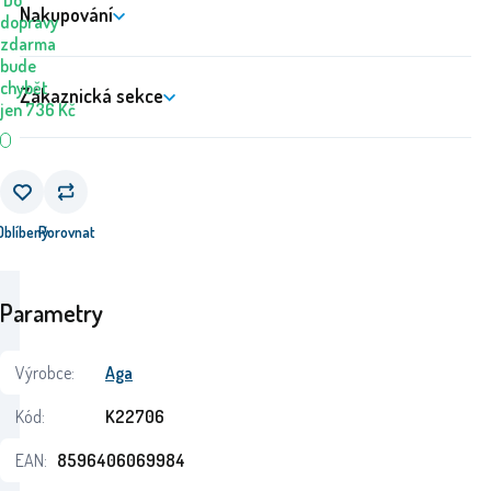
Do
Nakupování
dopravy
zdarma
bude
chybět
Zákaznická sekce
jen
736
Kč
Oblíbený
Porovnat
Parametry
Výrobce:
Aga
Kód:
K22706
EAN:
8596406069984