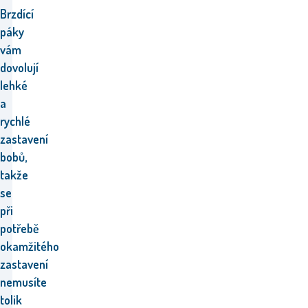
Brzdící
páky
vám
dovolují
lehké
a
rychlé
zastavení
bobů,
takže
se
při
potřebě
okamžitého
zastavení
nemusíte
tolik