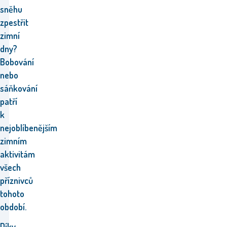
sněhu
zpestřit
zimní
dny?
Bobování
nebo
sáňkování
patří
k
nejoblíbenějším
zimním
aktivitám
všech
příznivců
tohoto
období.
Díky