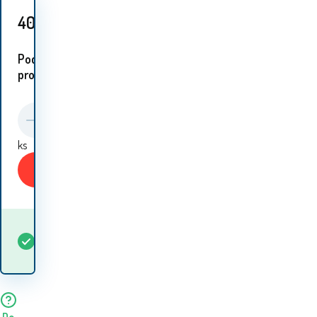
404
Kč
Podobné
proudukty:
ks
Koupit
Kdy dostanu
Skladem
5+
ks
zboží? 10.08. - 11.08.