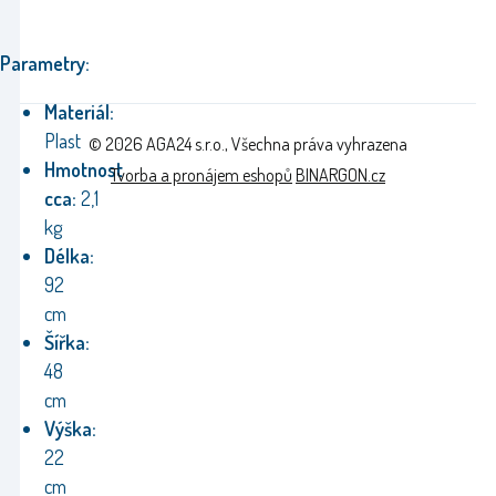
Parametry:
Materiál:
Plast
© 2026 AGA24 s.r.o., Všechna práva vyhrazena
Hmotnost
Tvorba a pronájem eshopů
BINARGON.cz
cca:
2,1
kg
Délka:
92
cm
Šířka:
48
cm
Výška:
22
cm