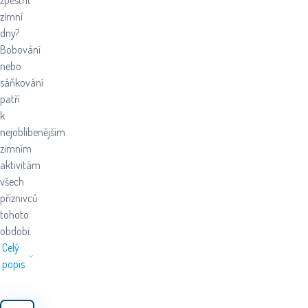
zpestřit
zimní
dny?
Bobování
nebo
sáňkování
patří
k
nejoblíbenějším
zimním
aktivitám
všech
příznivců
tohoto
období.
Celý
popis