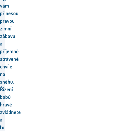
vám
přinesou
pravou
zimní
zábavu
a
příjemně
strávené
chvíle
na
sněhu.
Řízení
bobů
hravě
zvládnete
a
to