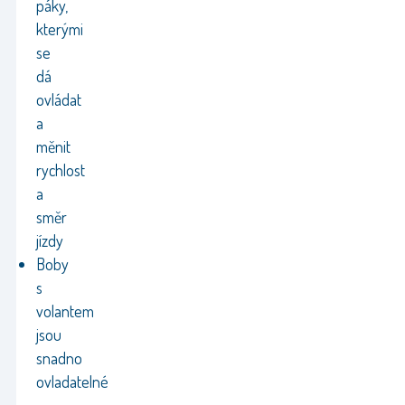
páky,
kterými
se
dá
ovládat
a
měnit
rychlost
a
směr
jízdy
Boby
s
volantem
jsou
snadno
ovladatelné