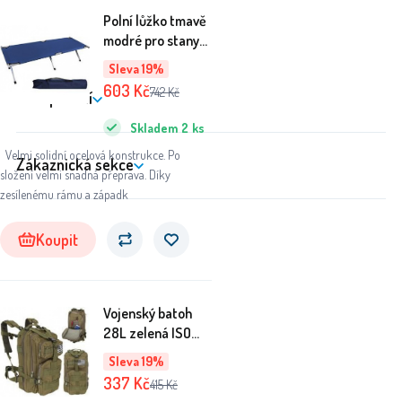
Polní lůžko tmavě
modré pro stany
Malatec 555
Sleva 19%
603
Kč
742
Kč
Nakupování
Skladem
2
ks
Velmi solidní ocelová konstrukce. Po
Zákaznická sekce
složení velmi snadná přeprava. Díky
zesílenému rámu a západk
Koupit
Vojenský batoh
28L zelená ISO
8916
Sleva 19%
337
Kč
415
Kč