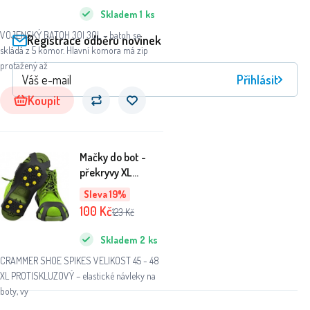
Skladem
1
ks
VOJENSKÝ BATOH 30l 30L - batoh se
Registrace odběru novinek
skládá z 5 komor. Hlavní komora má zip
protažený až
Přihlásit
Koupit
Mačky do bot -
překryvy XL
Trizand 19906
Sleva 19%
100
Kč
123
Kč
Skladem
2
ks
CRAMMER SHOE SPIKES VELIKOST 45 - 48
XL PROTISKLUZOVÝ – elastické návleky na
boty, vy