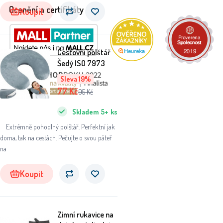
Ocenění a certifikáty
Koupit
Cestovní polštář
Šedý ISO 7973
Sleva 19%
77
Kč
95
Kč
Skladem
5+
ks
Extrémně pohodlný polštář. Perfektní jak
doma, tak na cestách. Pečujte o svou páteř
na
Koupit
Zimní rukavice na