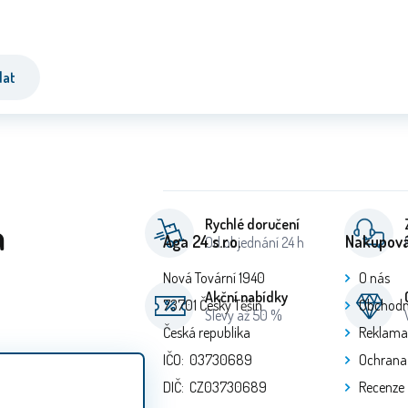
dat
a
Rychlé doručení
Aga 24 s.r.o.
Nakupová
Od objednání 24 h
Nová Tovární 1940
O nás
Akční nabídky
73701 Český Těšín
Obchodn
Slevy až 50 %
Česká republika
Reklama
IČO: 03730689
Ochrana
DIČ: CZ03730689
Recenze