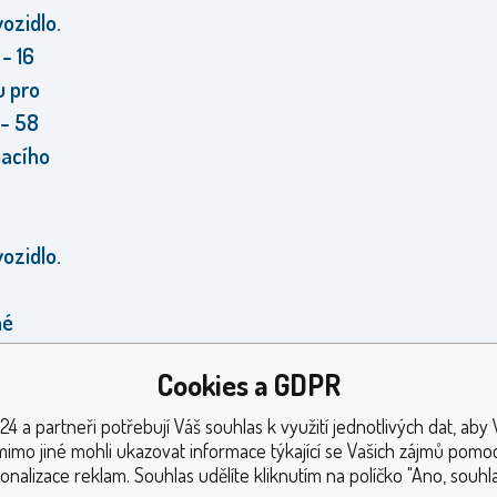
ozidlo.
- 16
u pro
 - 58
nacího
ozidlo.
né
směrný
Cookies a GDPR
aby
 v bílé
24 a partneři potřebují Váš souhlas k využití jednotlivých dat, aby
mimo jiné mohli ukazovat informace týkající se Vašich zájmů pomoc
 kabel a
onalizace reklam. Souhlas udělíte kliknutím na políčko "Ano, souhla