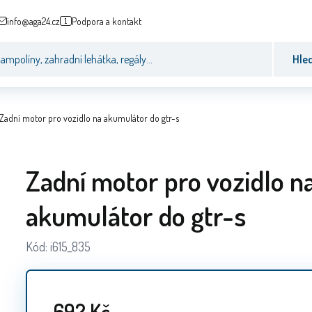
info@aga24.cz
Podpora a kontakt
Hle
Zadní motor pro vozidlo na akumulátor do gtr-s
Zadní motor pro vozidlo n
akumulátor do gtr-s
Kód:
i615_835
692
Kč