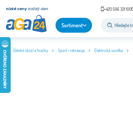
nízké ceny
každý den
+420 596 321 100
Sortiment
Dětské zboží a hračky
Sport i rekreacja
Elektrická vozítka