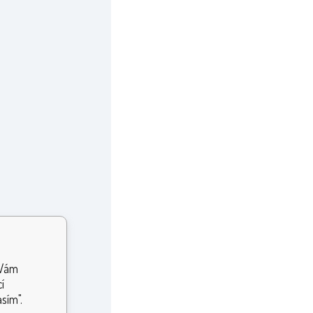
 Vám
í
sím".