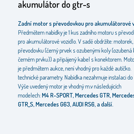
akumulátor do gtr-s
Zadní motor s převodovkou pro akumulátorové v
Předmětem nabídky je 1 kus zadního motoru s převo
pro akumulátorové vozidlo. V sadě obdržíte: motorek,
převodovku (černý prvek s ozubenými koly (ozubená 
černém prvku)) a připájený kabel s konektorem. Motor
je předmětem aukce, není vhodný pro každé autíčko.
technické parametry. Nabídka nezahrnuje instalaci do
Výše uvedený motor je vhodný m.v následujících
modelech:
M4 R-SPORT, Mercedes GTR, Mercede
GTR_S, Mercedes G63, AUDI RS6, a další.