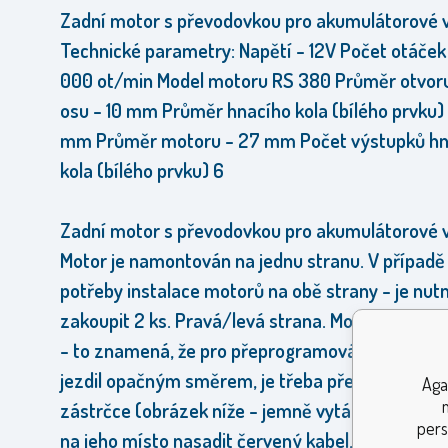
Zadní motor s převodovkou pro akumulátorové v
Technické parametry:
Napětí - 12V
Počet otáček 
000 ot/min
Model motoru RS 380
Průměr otvor
osu - 10 mm
Průměr hnacího kola (bílého prvku)
mm
Průměr motoru - 27 mm
Počet výstupků h
kola (bílého prvku) 6
Zadní motor s převodovkou pro akumulátorové v
Motor je namontován na jednu stranu.
V případě
potřeby instalace motorů na obě strany - je nut
zakoupit 2 ks.
Pravá/levá strana.
Motor je obou
- to znamená, že pro přeprogramování motoru, 
jezdil opačným směrem, je třeba přehodit kabely
Aga
zástrčce (obrázek níže - jemně vytáhnout černý
pers
na jeho místo nasadit červený kabel, a na místo