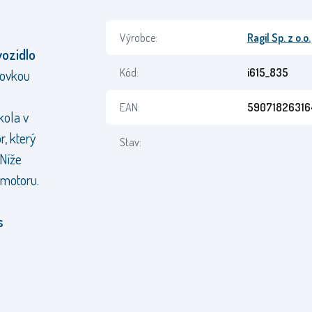
Výrobce:
Ragil Sp. z o.o.
ozidlo
Kód:
i615_835
dovkou
EAN:
59071826316
kola v
, který
Stav:
 Níže
 motoru.
s