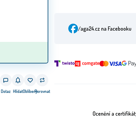
/aga24.cz
na Facebooku
Dotaz
Hlídat
Oblíbený
Porovnat
Ocenění a certifikát