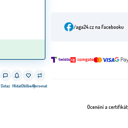
/aga24.cz
na Facebooku
Dotaz
Hlídat
Oblíbený
Porovnat
Ocenění a certifikát