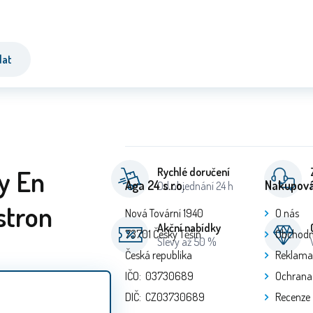
dat
y En
Rychlé doručení
Aga 24 s.r.o.
Nakupová
Od objednání 24 h
stron
Nová Tovární 1940
O nás
Akční nabídky
73701 Český Těšín
Obchodn
Slevy až 50 %
Česká republika
Reklama
IČO: 03730689
Ochrana
DIČ: CZ03730689
Recenze