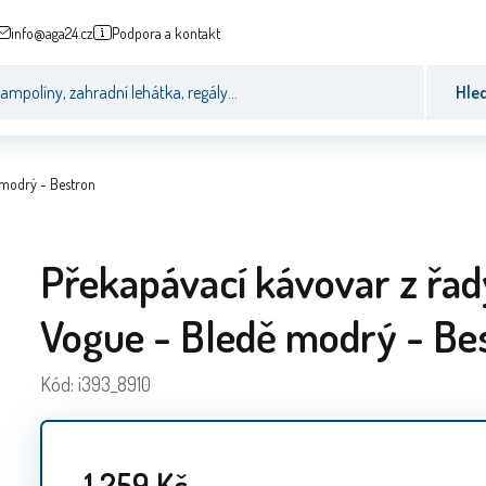
info@aga24.cz
Podpora a kontakt
Hle
 modrý - Bestron
Překapávací kávovar z řad
Vogue - Bledě modrý - Be
Kód:
i393_8910
1 259
Kč