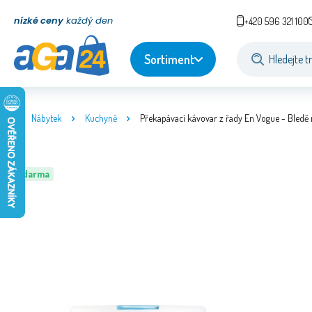
nízké ceny
každý den
+420 596 321 100
Sortiment
Nábytek
Kuchyně
Překapávací kávovar z řady En Vogue - Bledě
Zdarma