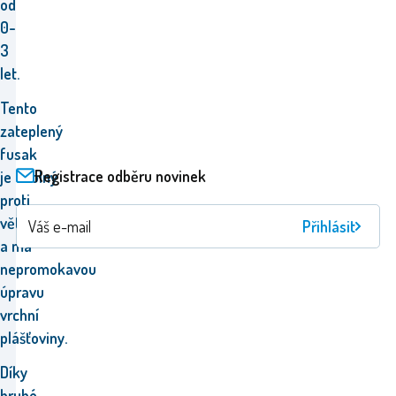
od
0-
3
let.
Tento
zateplený
fusak
Registrace odběru novinek
je odolný
proti
větru
Přihlásit
a má
nepromokavou
úpravu
vrchní
plášťoviny.
Díky
hrubé