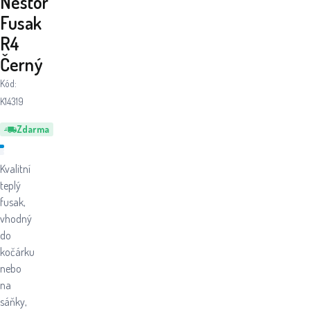
Nestor
Fusak
R4
Černý
Kód:
K14319
Zdarma
Kvalitní
teplý
fusak,
vhodný
do
kočárku
nebo
na
sáňky,