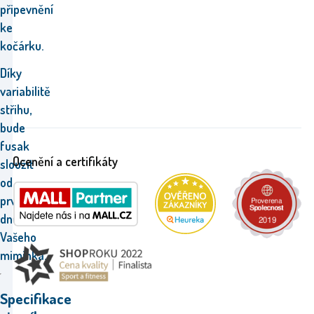
připevnění
ke
kočárku.
Díky
variabilitě
střihu,
bude
fusak
Ocenění a certifikáty
sloužit
od
prvních
dnů
Vašeho
miminka.
Specifikace