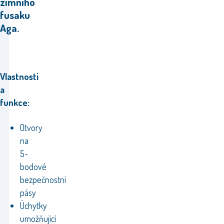
zimního
fusaku
Aga.
Vlastnosti
a
funkce:
Otvory
na
5-
bodové
bezpečnostní
pásy
Úchytky
umožňující