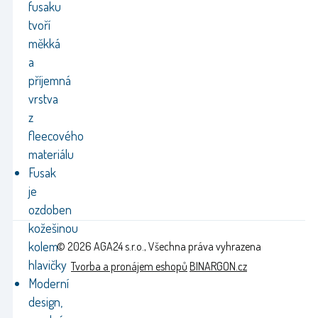
fusaku
tvoří
měkká
a
příjemná
vrstva
z
fleecového
materiálu
Fusak
je
ozdoben
kožešinou
kolem
© 2026 AGA24 s.r.o., Všechna práva vyhrazena
hlavičky
Tvorba a pronájem eshopů
BINARGON.cz
Moderní
design,