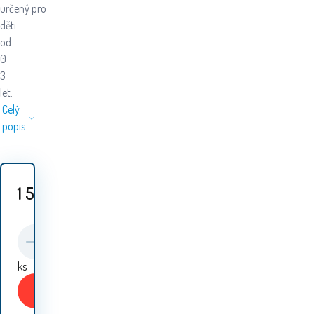
určený pro
děti
od
0-
3
let.
Celý
popis
1 565
Kč
ks
Koupit