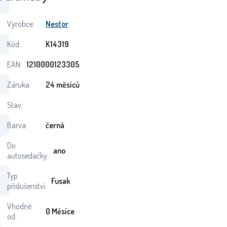
Výrobce:
Nestor
Kód:
K14319
EAN:
1210000123305
Záruka:
24 měsíců
Stav:
Barva:
černá
Do
ano
autosedačky:
Typ
Fusak
příslušenství:
Vhodné
0 Měsíce
od: