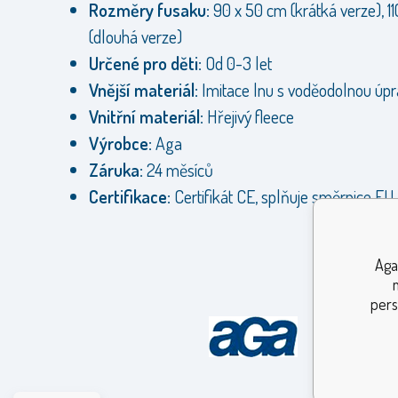
Rozměry fusaku:
90 x 50 cm (krátká verze), 11
(dlouhá verze)
Určené pro děti:
Od 0-3 let
Vnější materiál:
Imitace lnu s voděodolnou úp
Vnitřní materiál:
Hřejivý fleece
Výrobce:
Aga
Záruka:
24 měsíců
Certifikace:
Certifikát CE, splňuje směrnice EU
Aga
pers