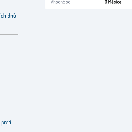
Vhodné od:
0 Měsíce
ních dnů
 proti