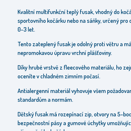
Kvalitní multifunkční teplý fusak, vhodný do koč
sportovního kočárku nebo na sáňky, určený pro d
0-3 let.
Tento zateplený fusak je odolný proti větru a m
nepromokavou úpravu vrchní plášťoviny.
Díky hrubé vrstvě z fleecového materiálu, ho z
oceníte v chladném zimním počasí.
Antialergenní materiál vyhovuje všem požadov
standardům a normám.
Dětský fusak má rozepínací zip,
otvory na 5-bo
bezpečnostní pásy a gumové úchytky umožňujíc