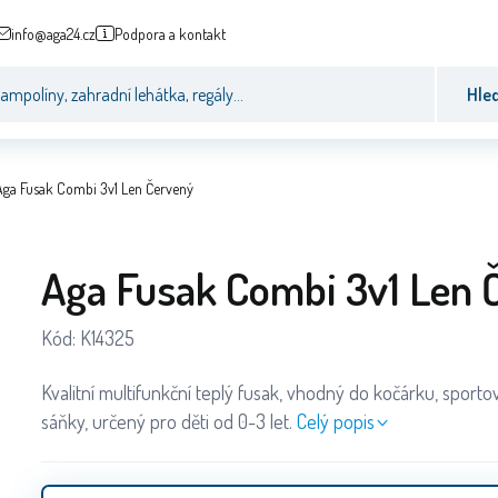
info@aga24.cz
Podpora a kontakt
Hle
Aga Fusak Combi 3v1 Len Červený
Aga Fusak Combi 3v1 Len 
Kód:
K14325
Kvalitní multifunkční teplý fusak, vhodný do kočárku, sport
sáňky, určený pro děti od 0-3 let.
Celý popis