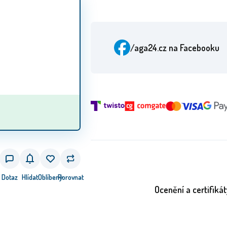
/aga24.cz
na Facebooku
Dotaz
Hlídat
Oblíbený
Porovnat
Ocenění a certifikát