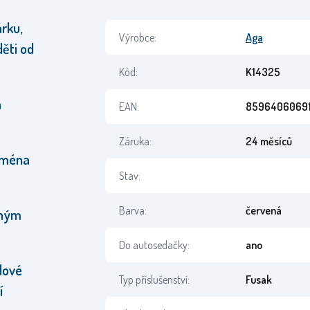
árku,
Výrobce:
Aga
ěti od
Kód:
K14325
á
EAN:
85964060691
Záruka:
24 měsíců
ejména
Stav:
Barva:
červená
aným
Do autosedačky:
ano
dové
Typ příslušenství:
Fusak
í