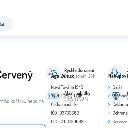
dat
Červený
Rychlé doručení
Aga 24 s.r.o.
Nakupová
Od objednání 24 h
Nová Tovární 1940
O nás
Akční nabídky
73701 Český Těšín
Obchodn
Slevy až 50 %
ovního kočárku nebo na
Česká republika
Reklama
IČO: 03730689
Ochrana
DIČ: CZ03730689
Recenze