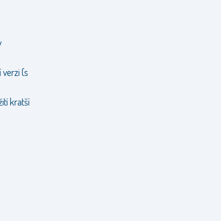
v
 verzi (s
tí kratší