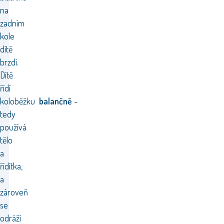
na
zadním
kole
dítě
brzdí.
Dítě
řídí
koloběžku
balančně
-
tedy
používá
tělo
a
řídítka,
a
zároveň
se
odráží