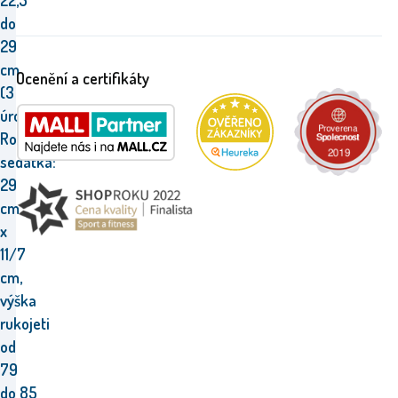
22,5
do
29
cm
Ocenění a certifikáty
(3
úrovně),
Rozměry
sedátka:
29
cm
x
11/7
cm,
výška
rukojeti
od
79
do 85