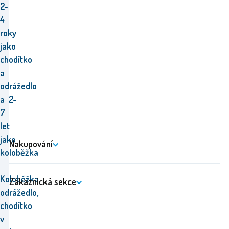
2-
4
roky
jako
chodítko
a
odrážedlo
a
2-
7
let
jako
Nakupování
koloběžka
Koloběžka,
Zákaznická sekce
odrážedlo,
chodítko
v