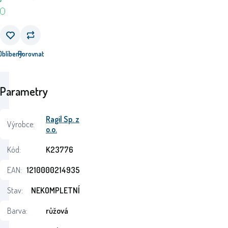
Oblíbený
Porovnat
Parametry
Ragil Sp. z
Výrobce:
o.o.
Kód:
K23776
EAN:
1210000214935
Stav:
NEKOMPLETNÍ
Barva:
růžová