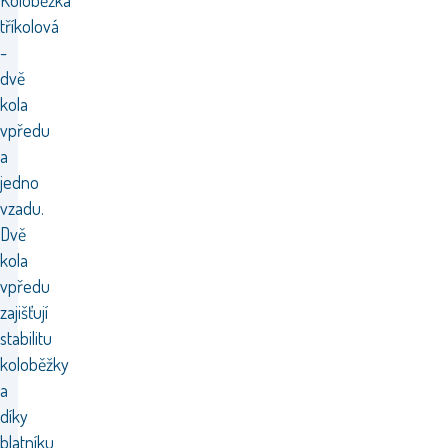
Koloběžka
tříkolová
-
dvě
kola
vpředu
a
jedno
vzadu.
Dvě
kola
vpředu
zajišťují
stabilitu
koloběžky
a
díky
blatníku