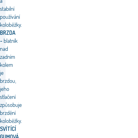
a
stabilní
používání
koloběžky.
BRZDA
-
blatník
nad
zadním
kolem
je
brzdou,
jeho
stlačení
způsobuje
brzdění
koloběžky.
SVÍTÍCÍ
GUMOVÁ