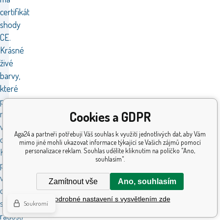
certifikát
shody
CE.
Krásné
živé
barvy,
které
potěší
Cookies a GDPR
nejen
vaše
Aga24 a partneři potřebují Váš souhlas k využití jednotlivých dat, aby Vám
dítě.
mimo jiné mohli ukazovat informace týkající se Vašich zájmů pomocí
personalizace reklam. Souhlas udělíte kliknutím na políčko "Ano,
Koloběžka
souhlasím".
přinese
vašemu
Zamítnout vše
Ano, souhlasím
dítěti
Podrobné nastavení s vysvětlením zde
spoustu
Soukromí
radosti