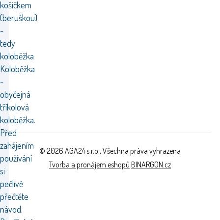
košíčkem
(beruškou)
-
tedy
koloběžka
Koloběžka
-
obyčejná
tříkolová
koloběžka.
Před
zahájením
© 2026 AGA24 s.r.o., Všechna práva vyhrazena
používání
Tvorba a pronájem eshopů
BINARGON.cz
si
pečlivě
přečtěte
návod.