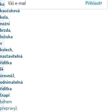
Přihlásit
kola,
kaučuková
kola,
nožní
brzda,
ložiska
v
kolech,
nastavitelná
řídítka
(4
úrovně),
odnímatelná
řídítka
(např.
během
přepravy),