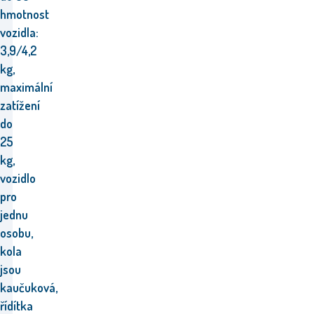
hmotnost
vozidla:
3,9/4,2
kg,
maximální
zatížení
do
25
kg,
vozidlo
pro
jednu
osobu,
kola
jsou
kaučuková,
řídítka