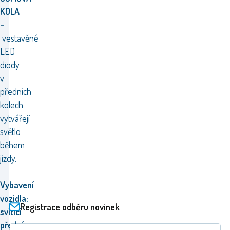
KOLA
–
vestavěné
LED
diody
v
předních
kolech
vytvářejí
světlo
během
jízdy.
Vybavení
vozidla:
Registrace odběru novinek
svítící
přední