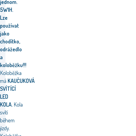
jednom.
5W1H.
Lze
používat
jako
chodítko,
odrážedlo
a
koloběžku!!!
Koloběžka
má
KAUČUKOVÁ
SVÍTÍCÍ
LED
KOLA.
Kola
svítí
během
jízdy.