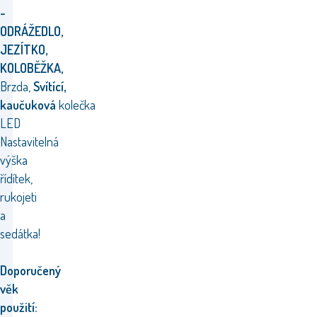
-
ODRÁŽEDLO,
JEZÍTKO,
KOLOBĚŽKA,
Brzda,
Svítící,
kaučuková
kolečka
LED
Nastavitelná
výška
řídítek,
rukojeti
a
sedátka!
Doporučený
věk
použití: