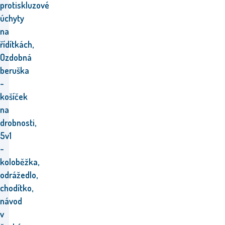
protiskluzové
úchyty
na
řídítkách,
Ozdobná
beruška
-
košíček
na
drobnosti,
5v1
-
koloběžka,
odrážedlo,
chodítko,
návod
v