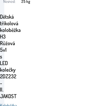
Nosnost:
25 kg
Dětská
tříkolová
koloběžka
H3
Růžová
5v1
s
LED
kolečky
2DZ232
-
II.
JAKOST
Koloběžka