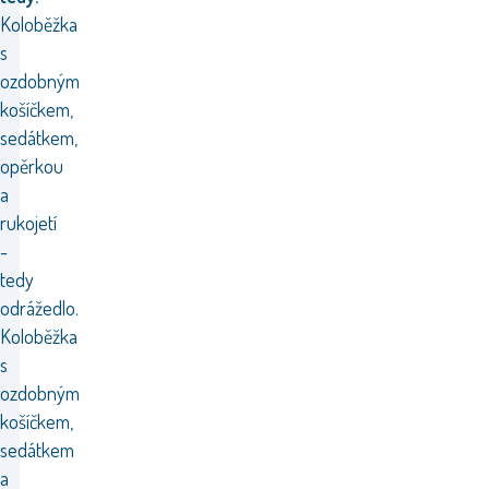
Koloběžka
s
ozdobným
košíčkem,
sedátkem,
opěrkou
a
rukojetí
-
tedy
odrážedlo.
Koloběžka
s
ozdobným
košíčkem,
sedátkem
a