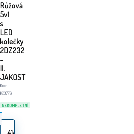
Růžová
5v1
s
LED
kolečky
2DZ232
-
II.
JAKOST
Kód:
K23776
NEKOMPLETNÍ
414
Kč