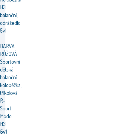
H3
balanční,
odrážedlo
5v1
BARVA
RŮŽOVÁ
Sportovní
dětská
balanční
koloběžka,
tříkolová
R-
Sport
Model
H3
5v1