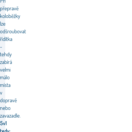
Při
přepravě
koloběžky
lze
odšroubovat
řídítka
-
tehdy
zabírá
velmi
málo
místa
v
dopravě
nebo
zavazadle.
5v1
tedy: