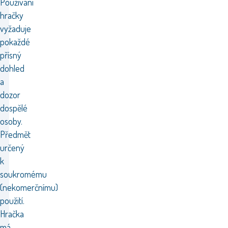
Používání
hračky
vyžaduje
pokaždé
přísný
dohled
a
dozor
dospělé
osoby.
Předmět
určený
k
soukromému
(nekomerčnímu)
použití.
Hračka
má