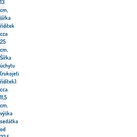
13
cm,
šířka
řídítek
cca
25
cm,
Šířka
úchytu
(rukojeti
řídítek):
cca.
11,5
cm,
výška
sedátka
od