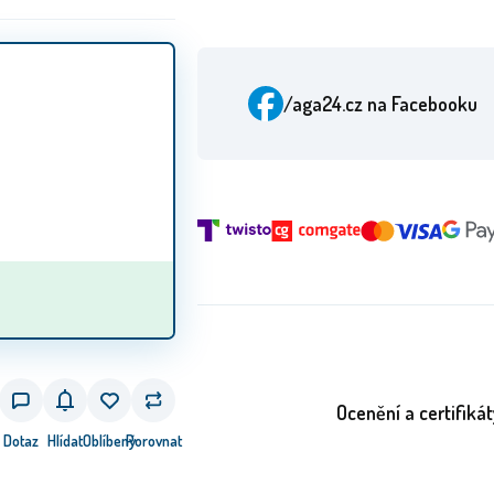
/aga24.cz
na Facebooku
Ocenění a certifikát
Dotaz
Hlídat
Oblíbený
Porovnat