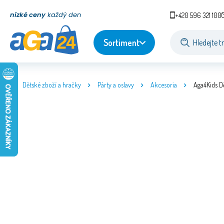
nízké ceny
každý den
+420 596 321 100
Sortiment
Dětské zboží a hračky
Párty a oslavy
Akcesoria
Aga4Kids D