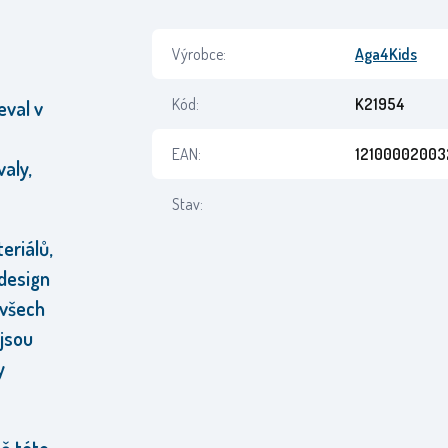
Výrobce:
Aga4Kids
Kód:
K21954
eval v
EAN:
12100002003
valy,
Stav:
eriálů,
 design
 všech
 jsou
y