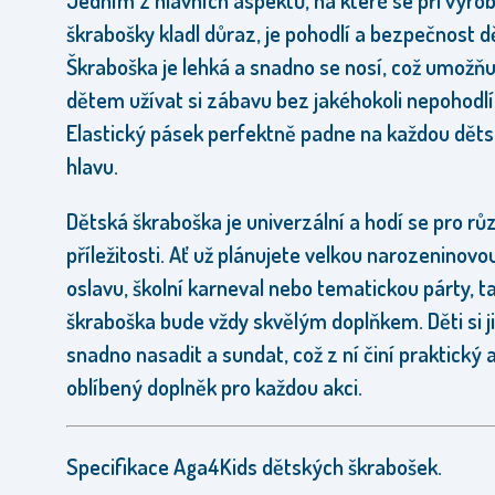
Jedním z hlavních aspektů, na které se při výro
škrabošky kladl důraz, je pohodlí a bezpečnost dě
Škraboška je lehká a snadno se nosí, což umožňu
dětem užívat si zábavu bez jakéhokoli nepohodlí
Elastický pásek perfektně padne na každou dět
hlavu.
Dětská škraboška je univerzální a hodí se pro rů
příležitosti. Ať už plánujete velkou narozeninovo
oslavu, školní karneval nebo tematickou párty, t
škraboška bude vždy skvělým doplňkem. Děti si 
snadno nasadit a sundat, což z ní činí praktický 
oblíbený doplněk pro každou akci.
Specifikace Aga4Kids dětských škrabošek.