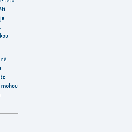
bě této
tí.
je
.
skou
zné
u
ato
ji mohou
a