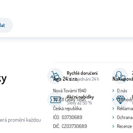
dat
ky
Rychlé doručení
Aga 24 s.r.o.
Nakupová
Od objednání 24 h
Nová Tovární 1940
O nás
Akční nabídky
73701 Český Těšín
Obchodn
Slevy až 50 %
Česká republika
Reklama
IČO: 03730689
Ochrana
která promění každou
DIČ: CZ03730689
Recenze