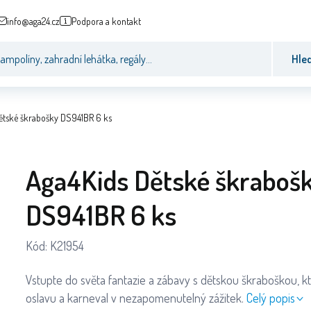
info@aga24.cz
Podpora a kontakt
Hle
ětské škrabošky DS941BR 6 ks
Aga4Kids Dětské škraboš
DS941BR 6 ks
Kód:
K21954
Vstupte do světa fantazie a zábavy s dětskou škraboškou, 
oslavu a karneval v nezapomenutelný zážitek.
Celý popis