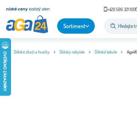
nízké ceny
každý den
+420 596 321 100
Sortiment
Dětské zboží a hračky
Dětský nábytek
Dětské tabule
Aga4K