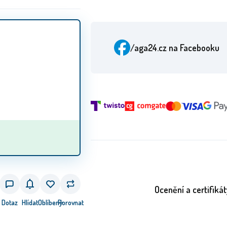
/aga24.cz
na Facebooku
Ocenění a certifikát
Dotaz
Hlídat
Oblíbený
Porovnat