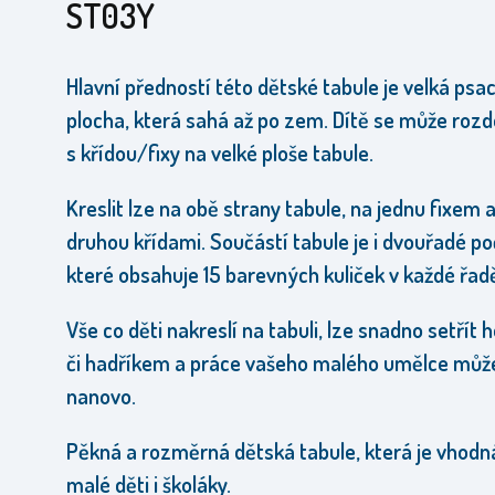
ST03Y
Hlavní předností této dětské tabule je velká psac
plocha, která sahá až po zem. Dítě se může roz
s křídou/fixy na velké ploše tabule.
Kreslit lze na obě strany tabule
, na jednu fixem 
druhou křídami.
Součástí tabule je i dvouřadé po
které obsahuje 15 barevných kuliček v každé řad
Vše co děti nakreslí na tabuli, lze snadno setřít
či hadříkem a práce vašeho malého umělce může
nanovo
.
Pěkná a rozměrná dětská tabule, která je vhodn
malé děti i školáky.