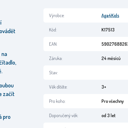
Výrobce:
Aga4Kids
í
Kód:
K17513
dovádět
EAN:
5902768826
a na
Záruka:
24 měsíců
čítadlo
,
ě.
Stav:
 houbou
Věk dítěte:
3+
 začít
Pro koho:
Pro všechny
Doporučený věk:
od 3 let
á pro