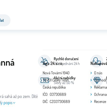
dat
anná
Rychlé doručení
Aga 24 s.r.o.
Nakupová
Od objednání 24 h
Nová Tovární 1940
O nás
Akční nabídky
73701 Český Těšín
Obchodn
Slevy až 50 %
Česká republika
Reklama
IČO: 03730689
Ochrana
erá sahá až po zem. Dítě
DIČ: CZ03730689
Recenze
lý popis