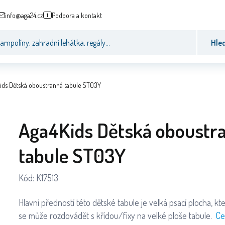
info@aga24.cz
Podpora a kontakt
Hle
ids Dětská oboustranná tabule ST03Y
Aga4Kids Dětská oboustr
tabule ST03Y
Kód:
K17513
Hlavní předností této dětské tabule je velká psací plocha, kt
se může rozdovádět s křídou/fixy na velké ploše tabule.
Ce