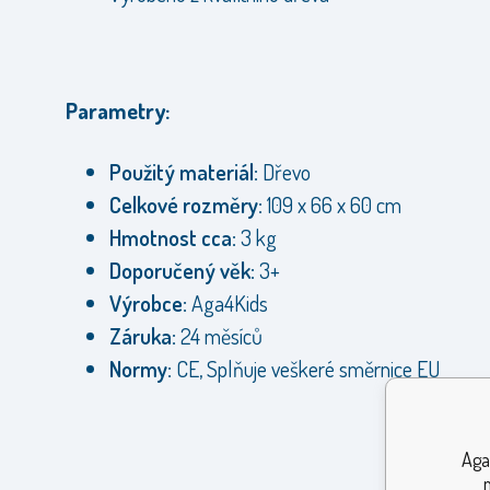
Parametry:
Použitý materiál:
Dřevo
Celkové rozměry:
109 x 66 x 60 cm
Hmotnost cca:
3 kg
Doporučený věk:
3+
Výrobce:
Aga4Kids
Záruka:
24 měsíců
Normy:
CE, Splňuje veškeré směrnice EU
Aga