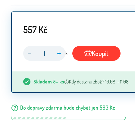
557
Kč
Koupit
ks
Skladem
5+
ks
Kdy dostanu zboží? 10.08. - 11.08.
Do dopravy zdarma bude chybět jen
583
Kč