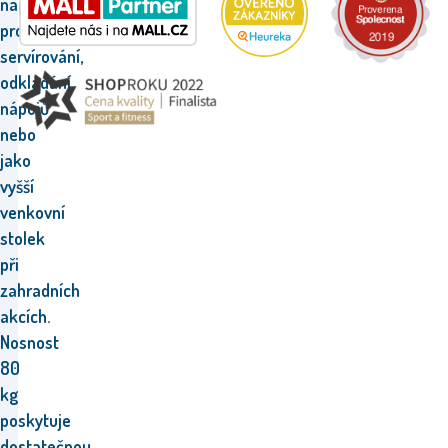
například
pro
servírování,
odkládání
nápojů
nebo
jako
vyšší
venkovní
stolek
při
zahradních
akcích.
Nosnost
80
kg
poskytuje
dostatečnou