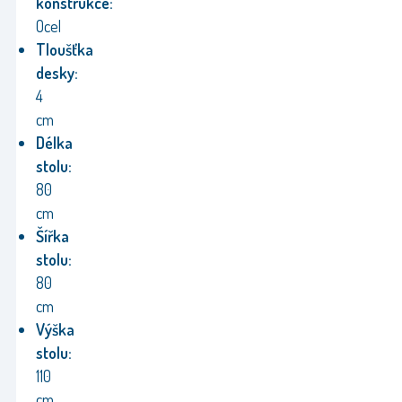
konstrukce:
Ocel
Tloušťka
desky:
4
cm
Délka
stolu:
80
cm
Šířka
stolu:
80
cm
Výška
stolu:
110
cm