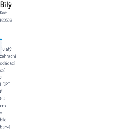
Bílý
Kód:
K23536
Kulatý
zahradní
skládací
stůl
z
HDPE
Ø
80
cm
v
bílé
barvě