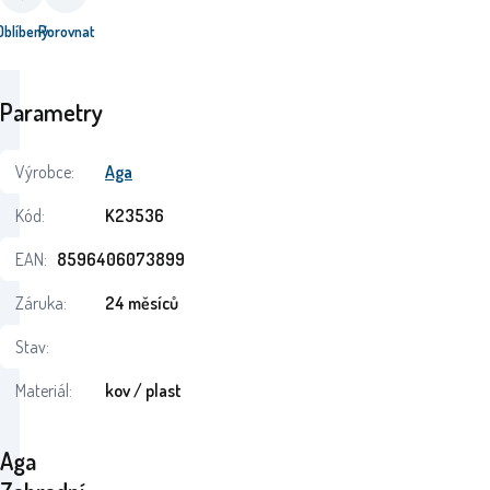
Oblíbený
Porovnat
Parametry
Výrobce:
Aga
Kód:
K23536
EAN:
8596406073899
Záruka:
24 měsíců
Stav:
Materiál:
kov / plast
Aga