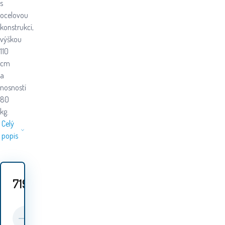
s
ocelovou
konstrukcí,
výškou
110
cm
a
nosností
80
kg.
Celý
popis
719
Kč