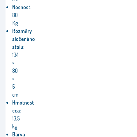
Nosnost:
80
Kg
Rozměry
složeného
stolu:
134
×
80
×
5
cm
Hmotnost
cca
:
13,5
kg
Barva