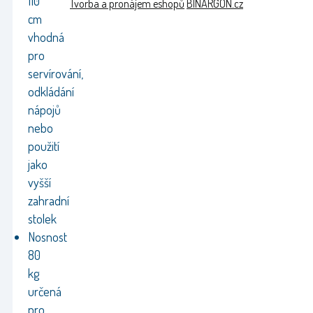
110
Tvorba a pronájem eshopů
BINARGON.cz
cm
vhodná
pro
servírování,
odkládání
nápojů
nebo
použití
jako
vyšší
zahradní
stolek
Nosnost
80
kg
určená
pro