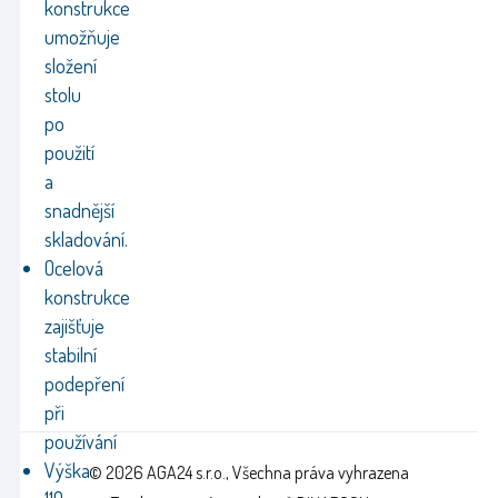
konstrukce
umožňuje
složení
stolu
po
použití
a
snadnější
skladování.
Ocelová
konstrukce
zajišťuje
stabilní
podepření
při
používání
Výška
© 2026 AGA24 s.r.o., Všechna práva vyhrazena