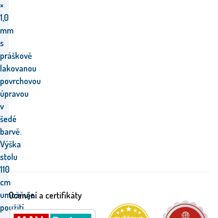
×
1,0
mm
s
práškově
lakovanou
povrchovou
úpravou
v
šedé
barvě.
Výška
stolu
110
cm
umožňuje
Ocenění a certifikáty
použití