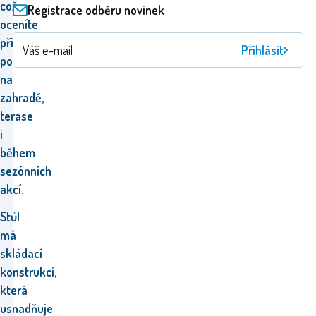
což
Registrace odběru novinek
oceníte
při
Přihlásit
používání
na
zahradě,
terase
i
během
sezónních
akcí.
Stůl
má
skládací
konstrukci,
která
usnadňuje