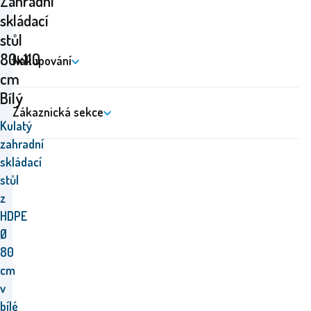
Zahradní
skládací
stůl
80x110
Nakupování
cm
Bílý
Zákaznická sekce
Kulatý
zahradní
skládací
stůl
z
HDPE
Ø
80
cm
v
bílé