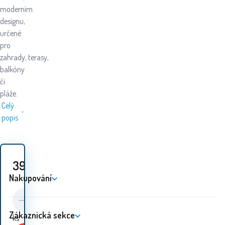
moderním
designu,
určené
pro
zahrady, terasy,
balkóny
či
pláže.
Celý
popis
392
Kč
Nakupování
Zákaznická sekce
ks