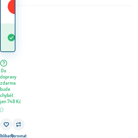
Koupit
Kdy dostanu
Skladem
5+
ks
zboží? 11.08. - 12.08.
Do
dopravy
zdarma
bude
chybět
jen
748
Kč
Oblíbený
Porovnat