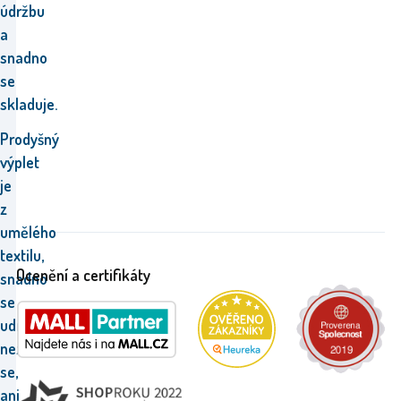
údržbu
a
snadno
se
skladuje.
Prodyšný
výplet
je
z
umělého
textilu,
Ocenění a certifikáty
snadno
se
udržuje,
nezahřívá
se,
ani