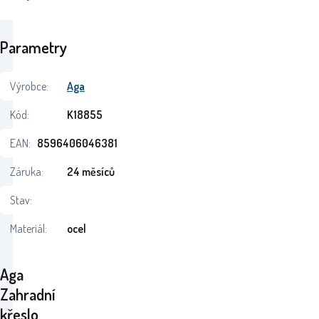
Parametry
Výrobce:
Aga
Kód:
K18855
EAN:
8596406046381
Záruka:
24 měsíců
Stav:
Materiál:
ocel
Aga
Zahradní
křeslo