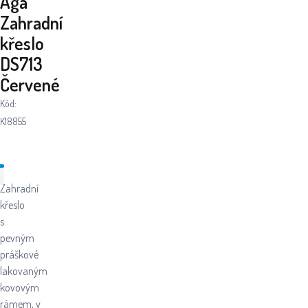
Aga
Zahradní
křeslo
DS713
Červené
Kód:
K18855
Zahradní
křeslo
s
pevným
práškové
lakovaným
kovovým
rámem, v