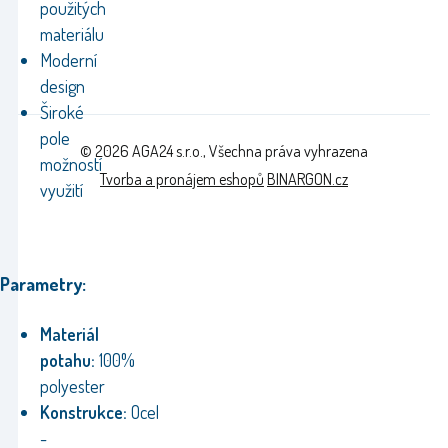
použitých
materiálu
Moderní
design
Široké
pole
© 2026 AGA24 s.r.o., Všechna práva vyhrazena
možností
Tvorba a pronájem eshopů
BINARGON.cz
využití
Parametry:
Materiál
potahu:
100%
polyester
Konstrukce:
Ocel
-