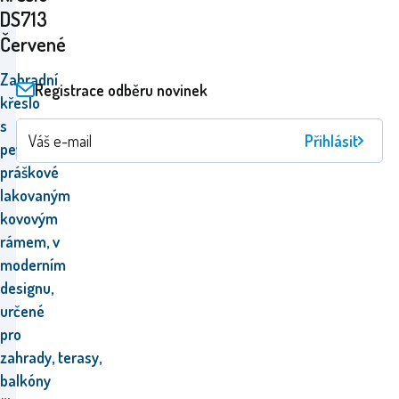
DS713
Červené
Zahradní
Registrace odběru novinek
křeslo
s
Přihlásit
pevným
práškové
lakovaným
kovovým
rámem, v
moderním
designu,
určené
pro
zahrady,
terasy,
balkóny