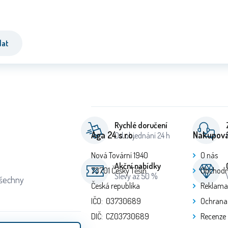
dat
Rychlé doručení
Aga 24 s.r.o.
Nakupová
Od objednání 24 h
Nová Tovární 1940
O nás
Akční nabídky
73701 Český Těšín
Obchodn
Slevy až 50 %
všechny
Česká republika
Reklama
IČO: 03730689
Ochrana
DIČ: CZ03730689
Recenze