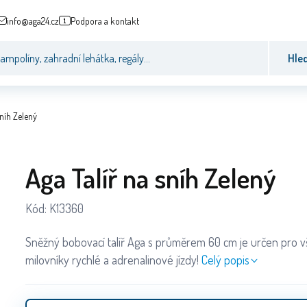
info@aga24.cz
Podpora a kontakt
Hle
sníh Zelený
Aga Talíř na sníh Zelený
Kód:
K13360
Sněžný bobovací talíř Aga s průměrem 60 cm je určen pro 
milovníky rychlé a adrenalinové jízdy!
Celý popis