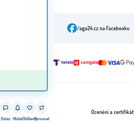
/aga24.cz
na Facebooku
Ocenění a certifikát
Dotaz
Hlídat
Oblíbený
Porovnat