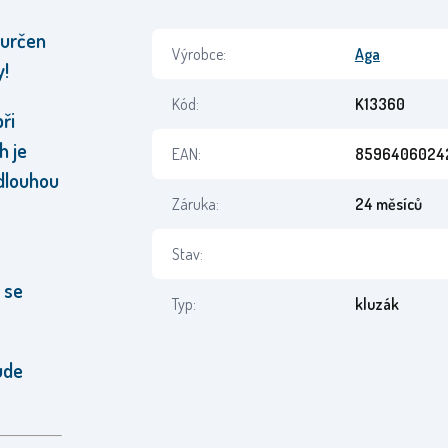
 určen
Výrobce:
Aga
y!
Kód:
K13360
ři
h je
EAN:
8596406024
dlouhou
Záruka:
24 měsíců
Stav:
 se
Typ:
kluzák
ude