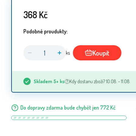
368
Kč
Podobné proudukty:
Koupit
ks
Skladem
5+
ks
Kdy dostanu zboží? 10.08. - 11.08.
Do dopravy zdarma bude chybět jen
772
Kč