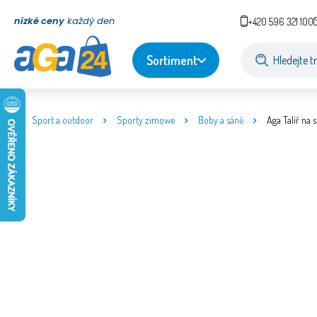
nízké ceny
každý den
+420 596 321 100
Sortiment
Sport a outdoor
Sporty zimowe
Boby a sáně
Aga Talíř na 