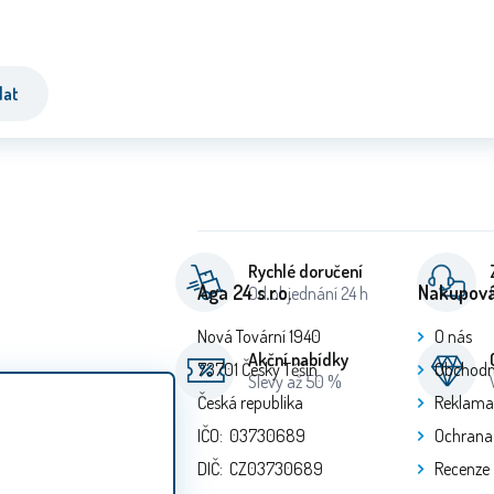
dat
Rychlé doručení
Aga 24 s.r.o.
Nakupová
Od objednání 24 h
Nová Tovární 1940
O nás
Akční nabídky
73701 Český Těšín
Obchodn
Slevy až 50 %
Česká republika
Reklama
IČO: 03730689
Ochrana
DIČ: CZ03730689
Recenze