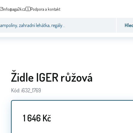
info@aga24.cz
Podpora a kontakt
Hle
Židle IGER růžová
Kód:
i632_1769
1 646
Kč