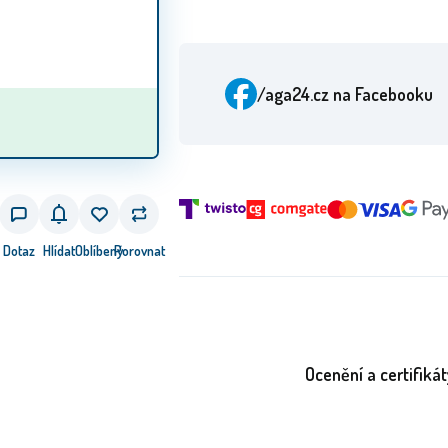
/aga24.cz
na Facebooku
Dotaz
Hlídat
Oblíbený
Porovnat
Ocenění a certifikát