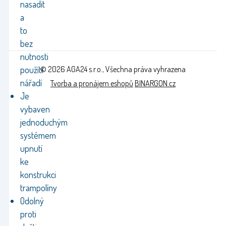
nasadit
a
to
bez
nutnosti
© 2026 AGA24 s.r.o., Všechna práva vyhrazena
použítí
nářadí
Tvorba a pronájem eshopů
BINARGON.cz
Je
vybaven
jednoduchým
systémem
upnutí
ke
konstrukci
trampolíny
Odolný
proti