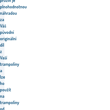
pružin
je
plnohodnotnou
náhradou
za
Váš
původní
originální
díl
z
Vaší
trampolíny
a
l
ze
ho
použít
na
trampolíny
od