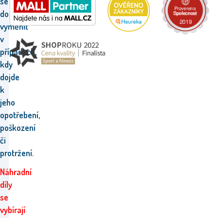
se
doporučuje
vyměnit
v
případech,
kdy
dojde
k
jeho
opotřebení,
poškození
či
protržení.
Náhradní
díly
se
vybírají