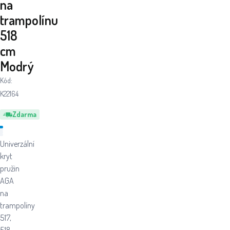
na
trampolínu
518
cm
Modrý
Kód:
K22164
Zdarma
Univerzální
kryt
pružin
AGA
na
trampolíny
517,