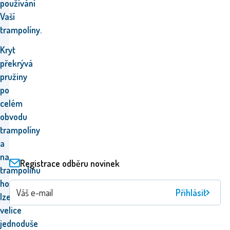
používání
Vaší
trampolíny.
Kryt
překrývá
pružiny
po
celém
obvodu
trampolíny
a
n
a
Registrace odběru novinek
trampolínu
ho
Přihlásit
lze
velice
jednoduše