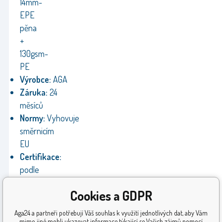
14mm-
EPE
pěna
+
130gsm-
PE
Výrobce:
AGA
Záruka:
24
měsíců
Normy:
Vyhovuje
směrnicím
EU
Certifikace:
podle
TÜV-
Cookies a GDPR
G
Aga24 a partneři potřebují Váš souhlas k využití jednotlivých dat, aby Vám
mimo jiné mohli ukazovat informace týkající se Vašich zájmů pomocí