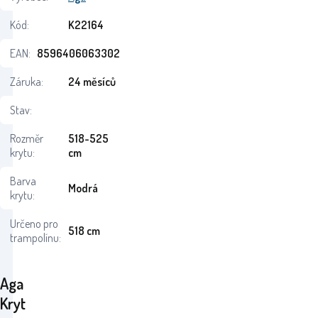
Kód:
K22164
EAN:
8596406063302
Záruka:
24 měsíců
Stav:
Rozměr
518-525
krytu:
cm
Barva
Modrá
krytu:
Určeno pro
518 cm
trampolínu:
Aga
Kryt