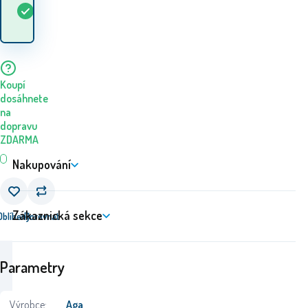
Kdy dostanu
Skladem
5+
ks
zboží? 10.08. - 11.08.
Koupí
dosáhnete
na
dopravu
ZDARMA
Nakupování
Zákaznická sekce
Oblíbený
Porovnat
Parametry
Výrobce:
Aga