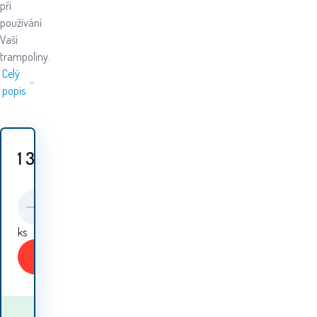
při
používání
Vaší
trampolíny.
Celý
popis
1 349
Kč
ks
Koupit