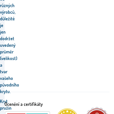
různých
výrobců,
důležité
je
jen
dodržet
uvedený
průměr
(velikost)
a
tvar
vašeho
původního
krytu.
Kryt
Ocenění a certifikáty
pružin