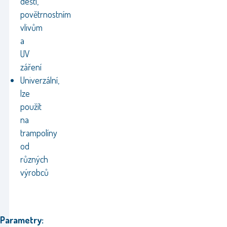
dešti,
povětrnostním
vlivům
a
UV
záření
Univerzální,
lze
použít
na
trampolíny
od
různých
výrobců
Parametry: