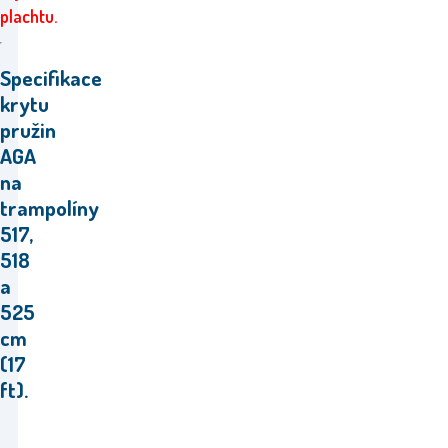
plachtu.
Specifikace
krytu
pružin
AGA
na
trampolíny
517,
518
a
525
cm
(17
ft).