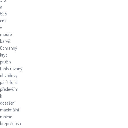
518
a
525
cm
v
modré
barvě.
Ochranný
kryt
pružin
(polstrovaný
obvodový
pás) slouží
především
k
dosažení
maximální
možné
bezpečnosti