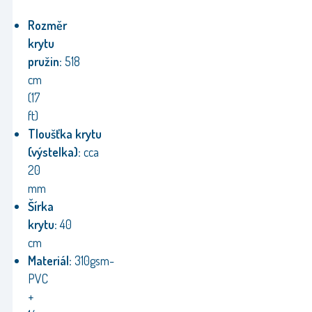
Rozměr
krytu
pružin:
518
cm
(17
ft)
Tloušťka
krytu
(výstelka):
cca
20
mm
Šírka
krytu:
40
cm
Materiál:
310gsm-
PVC
+