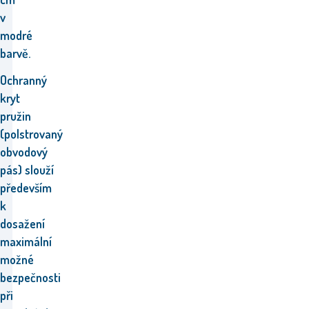
v
modré
barvě.
Ochranný
kryt
pružin
(p
olstrovaný
obvodový
pás)
slouží
především
k
dosažení
m
aximální
možné
bezpečnosti
při