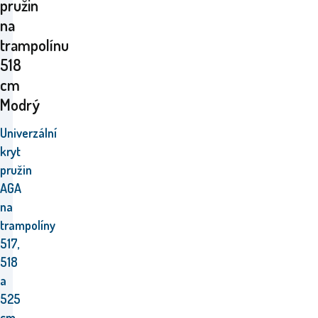
pružin
na
trampolínu
518
cm
Modrý
Univerzální
kryt
pružin
AGA
na
trampolíny
517,
518
a
525
cm