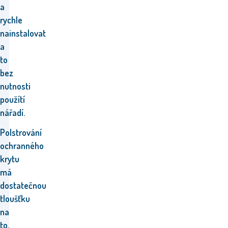
a
rychle
nainstalovat
a
to
bez
nutnosti
použítí
nářadí.
P
olstrování
ochranného
krytu
má
dostatečnou
tloušťku
na
to,