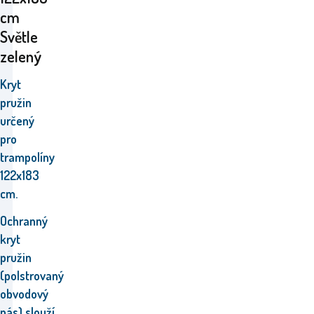
cm
Světle
zelený
Kryt
pružin
určený
pro
trampolíny
122x183
cm.
Ochranný
kryt
pružin
(polstrovaný
obvodový
pás) slouží