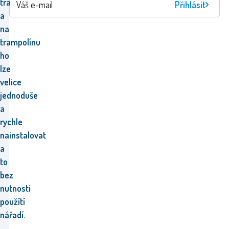
trampolíny
Přihlásit
a
na
trampolínu
ho
lze
velice
jednoduše
a
rychle
nainstalovat
a
to
bez
nutnosti
použítí
nářadí.