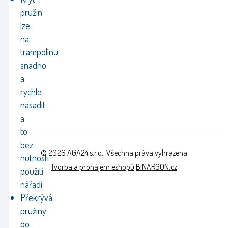
pružin
lze
na
trampolínu
snadno
a
rychle
nasadit
a
to
bez
© 2026 AGA24 s.r.o., Všechna práva vyhrazena
nutnosti
Tvorba a pronájem eshopů
BINARGON.cz
použití
nářadí
Překrývá
pružiny
po