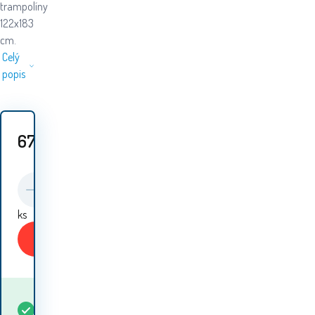
trampolíny
122x183
cm.
Celý
popis
674
Kč
ks
Koupit
Kdy dostanu
Skladem
5+
ks