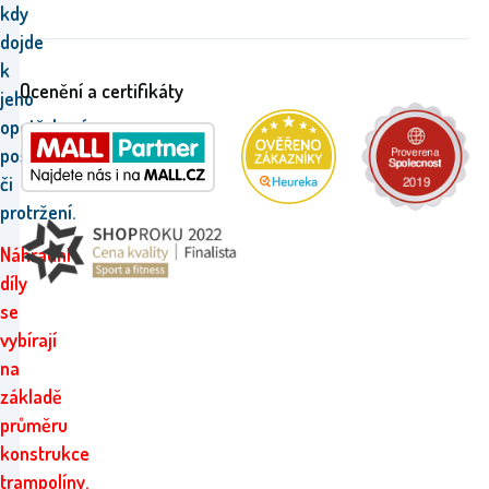
kdy
dojde
k
Ocenění a certifikáty
jeho
opotřebení,
poškození
či
protržení.
Náhradní
díly
se
vybírají
na
základě
průměru
konstrukce
trampolíny.