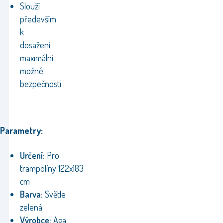
Slouží
především
k
dosažení
maximální
možné
bezpečnosti
Parametry:
Určení:
Pro
trampolíny 122x183
cm
Barva:
Světle
zelená
Výrobce:
Aga