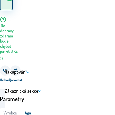
zboží? 10.08. - 11.08.
Do
dopravy
zdarma
bude
chybět
jen
466
Kč
Nakupování
Oblíbený
Porovnat
Zákaznická sekce
Parametry
Výrobce:
Aga