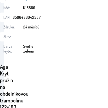
Kód:
K18880
EAN:
8596406042567
Záruka:
24 měsíců
Stav:
Barva
Světle
krytu:
zelená
Aga
Kryt
pružin
na
obdélníkovou
trampolínu
122x183