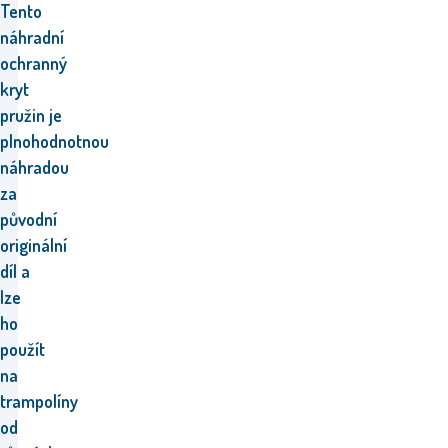
Tento
náhradní
ochranný
kryt
pružin je
plnohodnotnou
náhradou
za
původní
originální
díl a
lze
ho
použít
na
trampolíny
od