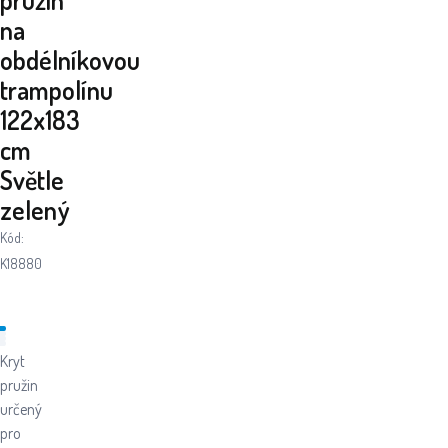
na
obdélníkovou
trampolínu
122x183
cm
Světle
zelený
Kód:
K18880
Kryt
pružin
určený
pro