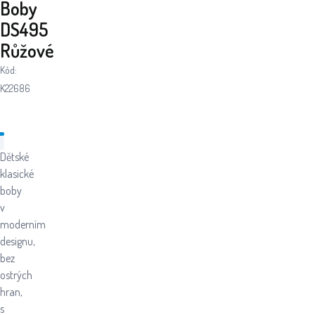
Boby
DS495
Růžové
Kód:
K22686
Dětské
klasické
boby
v
moderním
designu,
bez
ostrých
hran,
s