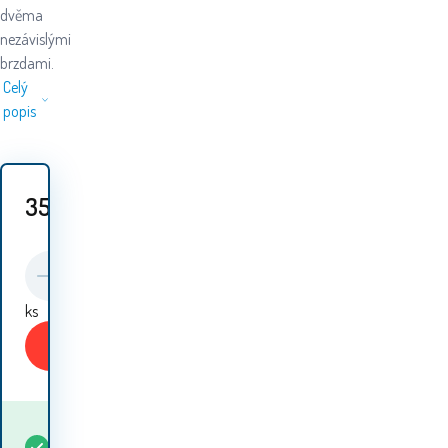
dvěma
nezávislými
brzdami.
Celý
popis
359
Kč
ks
Koupit
Kdy dostanu
Skladem
4
ks