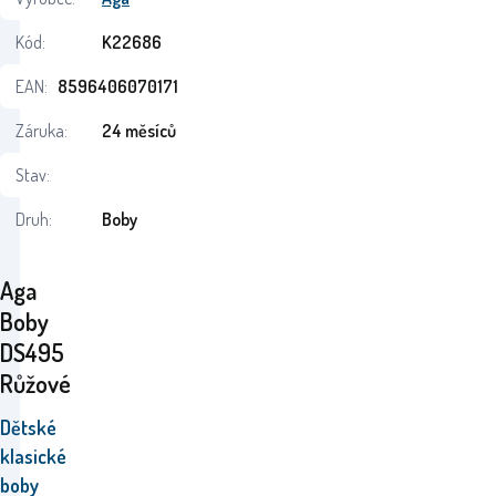
Kód:
K22686
EAN:
8596406070171
Záruka:
24 měsíců
Stav:
Druh:
Boby
Aga
Boby
DS495
Růžové
Dětské
klasické
boby