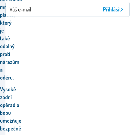
mrazuvzdorného
Přihlásit
plastu,
který
je
také
odolný
proti
nárazům
a
oděru.
Vysoké
zadní
opěradlo
bobu
umožňuje
bezpečné