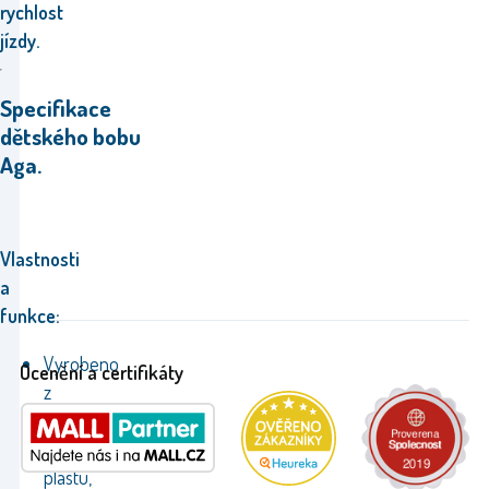
rychlost
jízdy.
Specifikace
dětského bobu
Aga.
Vlastnosti
a
funkce:
Vyrobeno
Ocenění a certifikáty
z
vysoce
kvalitního
plastu,