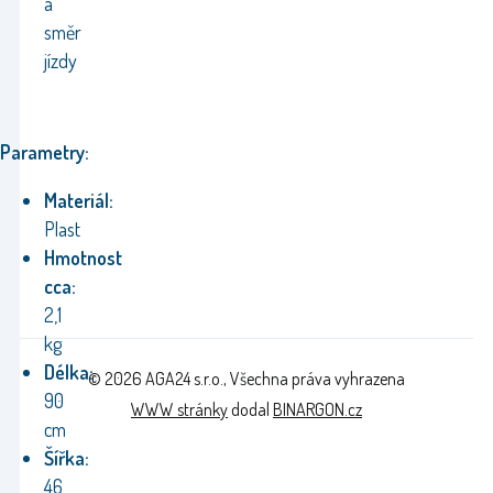
a
směr
jízdy
Parametry:
Materiál:
Plast
Hmotnost
cca:
2,1
kg
Délka:
© 2026 AGA24 s.r.o., Všechna práva vyhrazena
90
WWW stránky
dodal
BINARGON.cz
cm
Šířka:
46