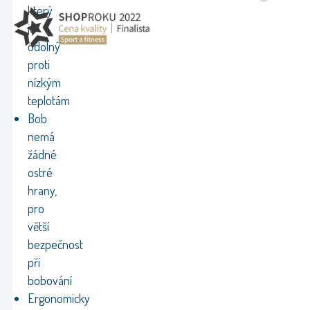
který
je
odolný
proti
nízkým
teplotám
Bob
nemá
žádné
ostré
hrany,
pro
větší
bezpečnost
při
bobování
Ergonomicky