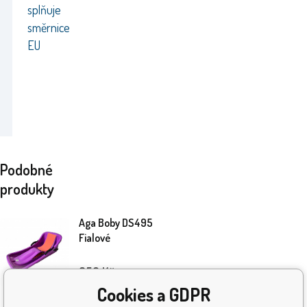
splňuje
směrnice
EU
Podobné
produkty
Aga Boby DS495
Fialové
359
Kč
Cookies a GDPR
Skladem
4
ks