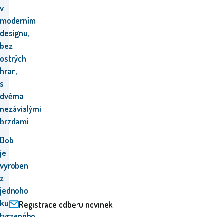
v
moderním
designu,
bez
ostrých
hran,
s
dvěma
nezávislými
brzdami.
Bob
je
vyroben
z
jednoho
kusu
Registrace odběru novinek
tvrzeného