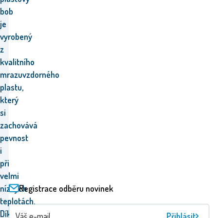
bob
je
vyrobený
z
kvalitního
mrazuvzdorného
plastu,
který
si
zachovává
pevnost
i
při
velmi
Registrace odběru novinek
nízkých
teplotách.
Díky
Přihlásit