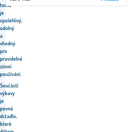
tomu
je
spolehlivý,
odolný
a
vhodný
pro
pravidelné
zimní
používání.
Součástí
výbavy
je
pevné
držadlo,
které
dětem