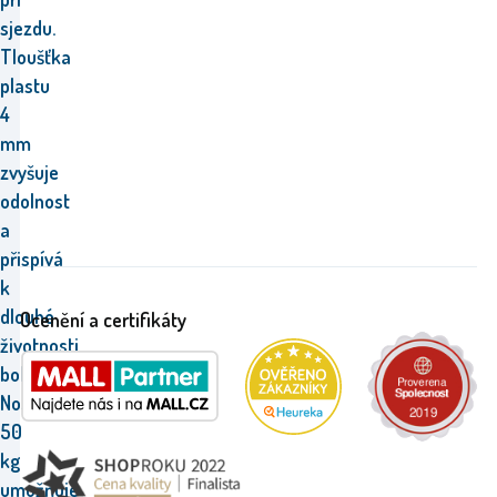
sjezdu.
Tloušťka
plastu
4
mm
zvyšuje
odolnost
a
přispívá
k
dlouhé
Ocenění a certifikáty
životnosti
bobu.
Nosnost
50
kg
umožňuje