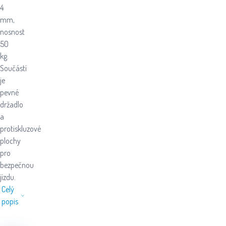
4
mm,
nosnost
50
kg.
Součástí
je
pevné
držadlo
a
protiskluzové
plochy
pro
bezpečnou
jízdu.
Celý
popis