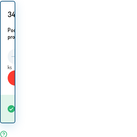
341
Kč
Podobné
proudukty:
ks
Koupit
Kdy dostanu
Skladem
5+
ks
zboží? 07.08. - 10.08.