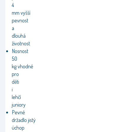
4
mm vyšší
pevnost
a
dlouhá
životnost
Nosnost
50
kg vhodné
pro
děti
i
lehčí
juniory
Pevné
držadlo jistý
úchop