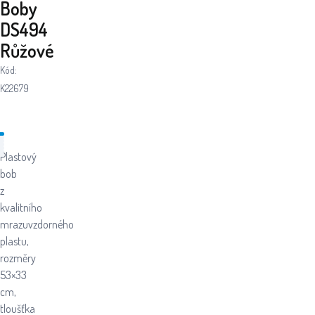
Boby
DS494
Růžové
Kód:
K22679
Plastový
bob
z
kvalitního
mrazuvzdorného
plastu,
rozměry
53×33
cm,
tloušťka