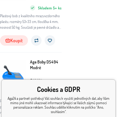
Skladem
5+
ks
Plastový bob z kvalitního mrazuvzdorného
plastu, rozměry 53×33 cm, tloušťka 4 mm,
nosnost 50 kg. Součástí je pevné držadlo a
protiskluzové plochy pro bezpečnou jízdu.
Koupit
Aga Boby DS494
Modré
341
Kč
Cookies a GDPR
Skladem
5+
ks
Aga24 a partneři potřebují Váš souhlas k využití jednotlivých dat, aby Vám
Plastový bob z kvalitního mrazuvzdorného
mimo jiné mohli ukazovat informace týkající se Vašich zájmů pomocí
plastu, rozměry 53×33 cm, tloušťka 4 mm,
personalizace reklam. Souhlas udělíte kliknutím na políčko "Ano,
souhlasím".
nosnost 50 kg. Součástí je pevné držadlo a