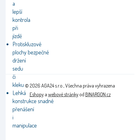
a
lepší
kontrola
při
jízdě
Protiskluzové
plochy bezpečné
držení
sedu
či
kleku
© 2026 AGA24 s.r.o., Všechna práva vyhrazena
Lehká
Eshopy
a
webové stránky
od
BINARGON.cz
konstrukce snadné
přenášení
i
manipulace