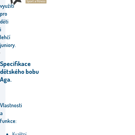
využití
pro
děti
i
lehčí
juniory.
Specifikace
dětského bobu
Aga.
Vlastnosti
a
funkce:
Kvalitní