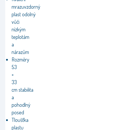
mrazuvzdorný
plast odolný
vůči
nízkým
teplotám
a
nárazům
Rozměry
53
×
33
cm stabilita
a
pohodlný
posed
Tloušťka
plastu