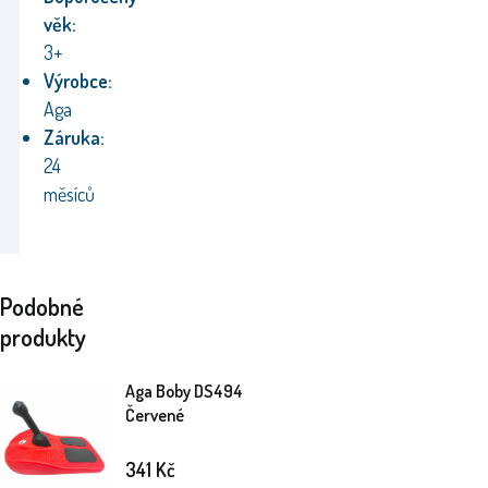
věk:
3+
Výrobce:
Aga
Záruka:
24
měsíců
Podobné
produkty
Aga Boby DS494
Červené
341
Kč