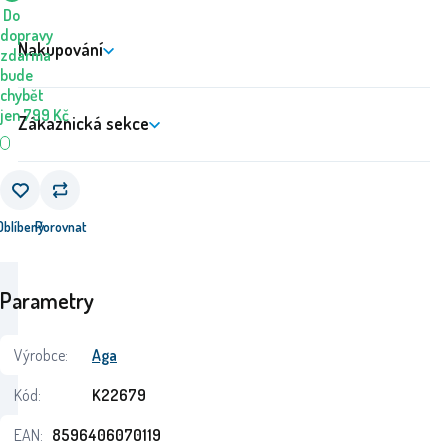
Do
dopravy
Nakupování
zdarma
bude
chybět
jen
799
Kč
Zákaznická sekce
Oblíbený
Porovnat
Parametry
Výrobce:
Aga
Kód:
K22679
EAN:
8596406070119