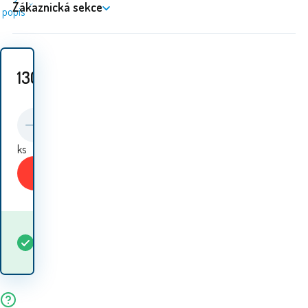
Zákaznická sekce
popis
130
Kč
ks
Koupit
Kdy dostanu
Skladem
5+
ks
zboží? 10.08. - 11.08.