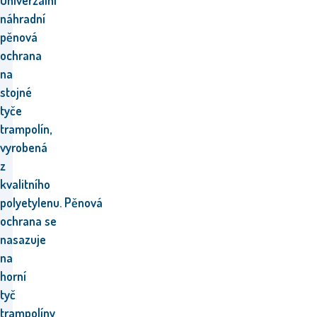
Univerzální
náhradní
pěnová
ochrana
na
stojné
tyče
trampolín,
vyrobená
z
kvalitního
polyetylenu.
Pěnová
ochrana se
nasazuje
na
horní
tyč
trampolíny