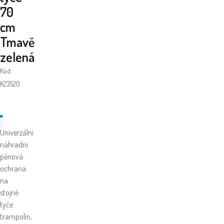
70
cm
Tmavě
zelená
Kód:
K23520
Univerzální
náhradní
pěnová
ochrana
na
stojné
tyče
trampolín,