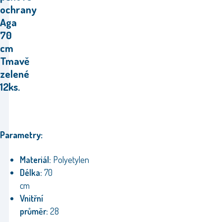
ochrany
Aga
70
cm
Tmavě
zelené
12ks.
Parametry:
Materiál:
Polyetylen
Délka:
70
cm
Vnitřní
průměr:
28