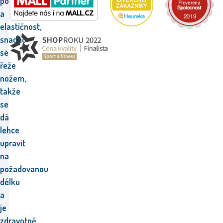
poddajnost
a
elastičnost,
snadno
se
řeže
nožem,
takže
se
dá
lehce
upravit
na
požadovanou
délku
a
je
zdravotně