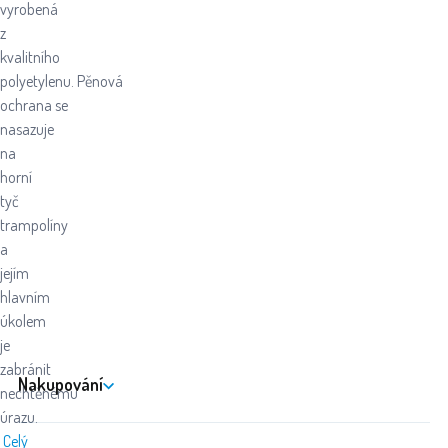
vyrobená
z
kvalitního
polyetylenu. Pěnová
ochrana se
nasazuje
na
horní
tyč
trampolíny
a
jejím
hlavním
úkolem
je
zabránit
Nakupování
nechtěnému
úrazu.
Celý