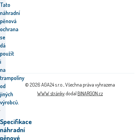
Tato
náhradní
pěnová
ochrana
se
dá
použít
i
na
trampolíny
© 2026 AGA24 s.r.o., Všechna práva vyhrazena
od
WWW stránky
dodal
BINARGON.cz
jiných
výrobců.
Specifikace
náhradní
pěnové