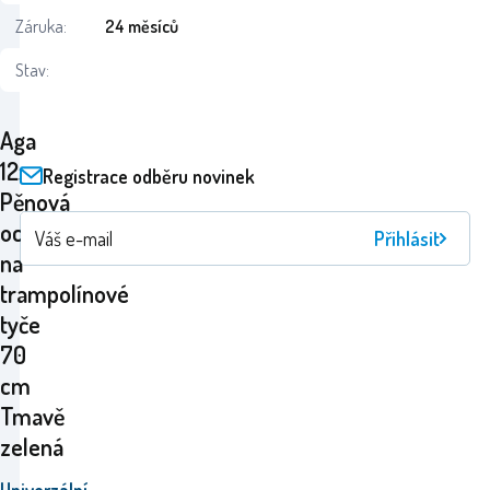
Záruka:
24 měsíců
Stav:
Aga
12x
Registrace odběru novinek
Pěnová
ochrana
Přihlásit
na
trampolínové
tyče
70
cm
Tmavě
zelená