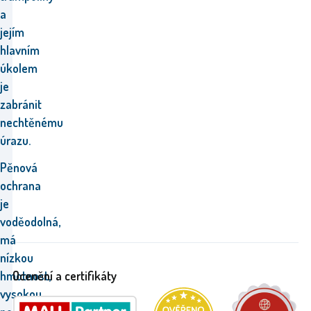
a
jejím
hlavním
úkolem
je
zabránit
nechtěnému
úrazu.
P
ěnová
ochrana
je
voděodolná,
má
nízkou
hmotnost,
Ocenění a certifikáty
vysokou