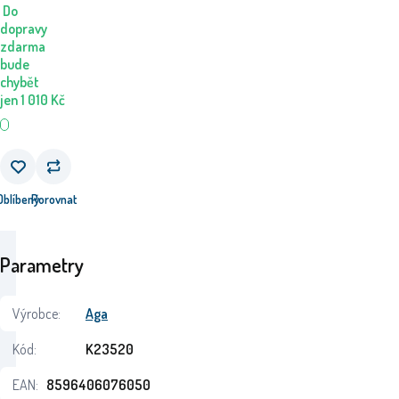
Do
dopravy
zdarma
bude
chybět
jen
1 010
Kč
Oblíbený
Porovnat
Parametry
Výrobce:
Aga
Kód:
K23520
EAN:
8596406076050